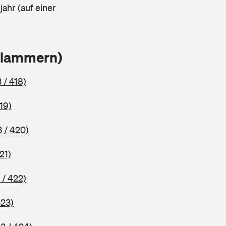
ahr (auf einer
Klammern)
 / 418)
19)
 / 420)
21)
 / 422)
423)