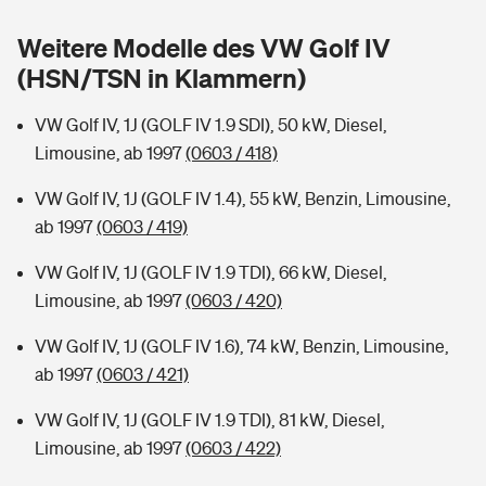
Sie haben Fragen?
Weitere Modelle des VW Golf IV
Hochwasser-Check: Wie gefährdet ist Ihr Haus?
Private Cyberversicherung
Rentenrechner: Wie viel Geld bekomme ich im Alter?
(HSN/TSN in Klammern)
Wer versichert was: Jetzt Versicherer finden
Musikinstrumentenversicherung
VW Golf IV, 1J (GOLF IV 1.9 SDI), 50 kW, Diesel,
Limousine, ab 1997
(0603 / 418)
Sie haben Fragen?
Zur Übersicht
VW Golf IV, 1J (GOLF IV 1.4), 55 kW, Benzin, Limousine,
ab 1997
(0603 / 419)
Tools
VW Golf IV, 1J (GOLF IV 1.9 TDI), 66 kW, Diesel,
Limousine, ab 1997
(0603 / 420)
Kinderunfall-Check: Mehr Sicherheit für deine Kids
VW Golf IV, 1J (GOLF IV 1.6), 74 kW, Benzin, Limousine,
Typklassen: So ist Ihr Auto eingestuft
ab 1997
(0603 / 421)
VW Golf IV, 1J (GOLF IV 1.9 TDI), 81 kW, Diesel,
Sie haben Fragen?
Limousine, ab 1997
(0603 / 422)