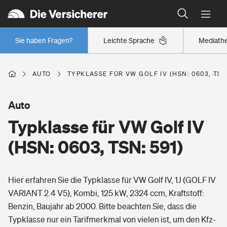
Typklassen: So ist Ihr Auto eingestuft
Wer versichert was: Jetzt Versicherer finden
Regionalklassen: So ist Ihre Region eingestuft
Sie haben Fragen?
Leichte Sprache
Mediath
Wer versichert was: Jetzt Versicherer finden
AUTO
TYPKLASSE FÜR VW GOLF IV (HSN: 0603, TSN:
Beruf
Auto
Typklasse für VW Golf IV
Berufsunfähigkeitsversicherung
Wohnen
(HSN: 0603, TSN: 591)
Erwerbsunfähigkeitsversicherung
Wohngebäudeversicherung
Hier erfahren Sie die Typklasse für VW Golf IV, 1J (GOLF IV
Freizeit
Grundfähigkeitsversicherung
VARIANT 2.4 V5), Kombi, 125 kW, 2324 ccm, Kraftstoff:
Hausratversicherung
Benzin, Baujahr ab 2000. Bitte beachten Sie, dass die
Arbeitsrechtsschutz
Pri­vate Haft­pflicht­
Typklasse nur ein Tarifmerkmal von vielen ist, um den Kfz-
Gesundheit
Elementarversicherung