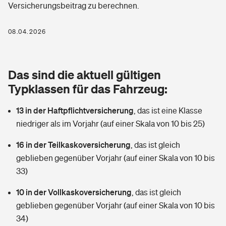
Versicherungsbeitrag zu berechnen.
Berufshaftpflichtversicherung
Rechts­schutz­ver­si­che­rung
Photovoltaik
Private Krankenversicherung
08.04.2026
Zur Übersicht
Fahrradversicherung
Wärmepumpen versichern
Zahnzusatzversicherung
Unfallversicherung
Tools
Das sind die aktuell gültigen
Glasversicherung
Dread-Disease-Versicherung
Typklassen für das Fahrzeug:
Kinderunfall­ver­si­che­rung
Rentenrechner: Wie viel Geld bekomme ich im Alter?
Vermieterrrechtsschutz
Tierkrankenversicherung
13 in der Haftpflichtversicherung
,
das ist eine Klasse
Kinderinvalidität
niedriger als im Vorjahr (auf einer Skala von 10 bis 25)
Wer versichert was: Jetzt Versicherer finden
Mietkautionsversicherung
Zur Übersicht
16 in der Teilkaskoversicherung
,
das ist gleich
Reiseversicherung
Sie haben Fragen?
Restkreditversicherung
geblieben gegenüber Vorjahr (auf einer Skala von 10 bis
Tools
33)
Hundehalter-Haftpflicht
Zur Übersicht
10 in der Vollkaskoversicherung
,
das ist gleich
Pferdehalter-Haftpflicht
Wer versichert was: Jetzt Versicherer finden
geblieben gegenüber Vorjahr (auf einer Skala von 10 bis
Tools
34)
Handyversicherung