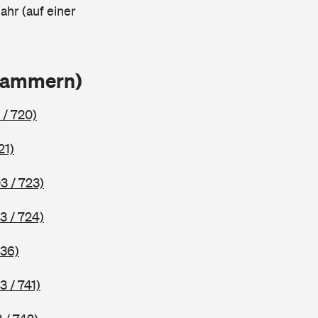
ahr (auf einer
Klammern)
 / 720)
21)
3 / 723)
3 / 724)
736)
3 / 741)