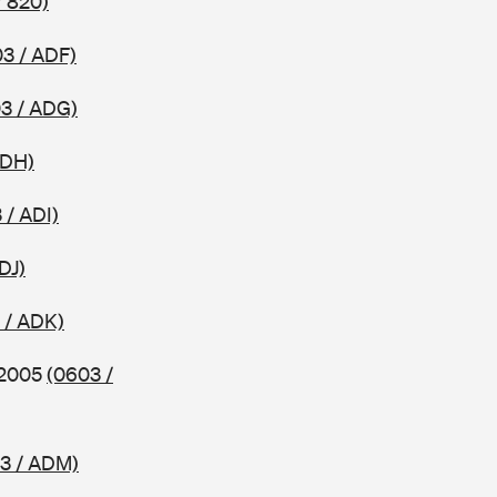
/ 820)
3 / ADF)
3 / ADG)
ADH)
 / ADI)
DJ)
 / ADK)
b 2005
(0603 /
3 / ADM)