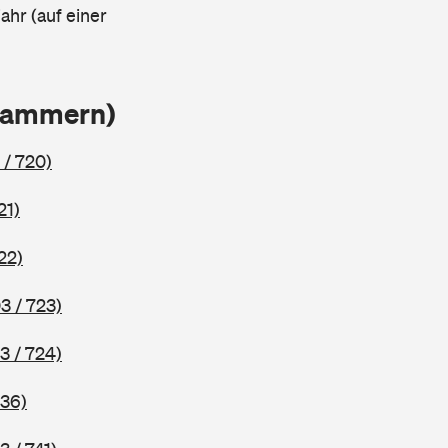
ahr (auf einer
Klammern)
 / 720)
21)
22)
3 / 723)
3 / 724)
736)