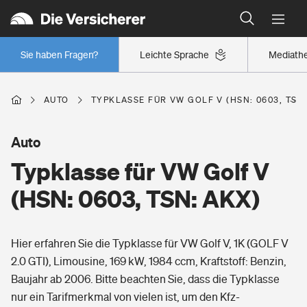
Typklassen: So ist Ihr Auto eingestuft
Wer versichert was: Jetzt Versicherer finden
Regionalklassen: So ist Ihre Region eingestuft
Sie haben Fragen?
Leichte Sprache
Mediath
Wer versichert was: Jetzt Versicherer finden
AUTO
TYPKLASSE FÜR VW GOLF V (HSN: 0603, TSN:
Beruf
Auto
Typklasse für VW Golf V
Berufsunfähigkeitsversicherung
Wohnen
(HSN: 0603, TSN: AKX)
Erwerbsunfähigkeitsversicherung
Wohngebäudeversicherung
Hier erfahren Sie die Typklasse für VW Golf V, 1K (GOLF V
Freizeit
Grundfähigkeitsversicherung
2.0 GTI), Limousine, 169 kW, 1984 ccm, Kraftstoff: Benzin,
Hausratversicherung
Baujahr ab 2006. Bitte beachten Sie, dass die Typklasse
Arbeitsrechtsschutz
Pri­vate Haft­pflicht­
nur ein Tarifmerkmal von vielen ist, um den Kfz-
Gesundheit
Elementarversicherung