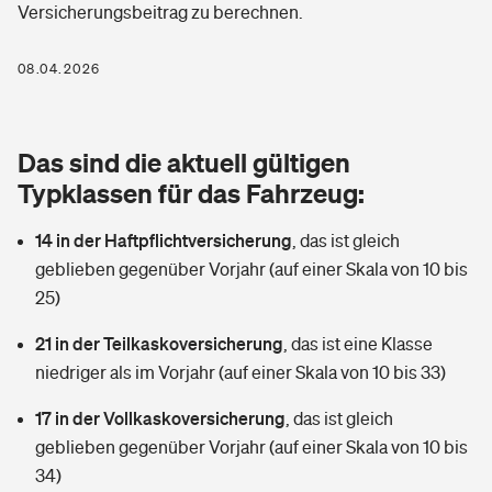
Versicherungsbeitrag zu berechnen.
Berufshaftpflichtversicherung
Rechts­schutz­ver­si­che­rung
Photovoltaik
Private Krankenversicherung
08.04.2026
Zur Übersicht
Fahrradversicherung
Wärmepumpen versichern
Zahnzusatzversicherung
Unfallversicherung
Tools
Das sind die aktuell gültigen
Glasversicherung
Dread-Disease-Versicherung
Typklassen für das Fahrzeug:
Kinderunfall­ver­si­che­rung
Rentenrechner: Wie viel Geld bekomme ich im Alter?
Vermieterrrechtsschutz
Tierkrankenversicherung
14 in der Haftpflichtversicherung
,
das ist gleich
Kinderinvalidität
geblieben gegenüber Vorjahr (auf einer Skala von 10 bis
Wer versichert was: Jetzt Versicherer finden
Mietkautionsversicherung
Zur Übersicht
25)
Reiseversicherung
Sie haben Fragen?
Restkreditversicherung
21 in der Teilkaskoversicherung
,
das ist eine Klasse
Tools
niedriger als im Vorjahr (auf einer Skala von 10 bis 33)
Hundehalter-Haftpflicht
Zur Übersicht
17 in der Vollkaskoversicherung
,
das ist gleich
Pferdehalter-Haftpflicht
Wer versichert was: Jetzt Versicherer finden
geblieben gegenüber Vorjahr (auf einer Skala von 10 bis
Tools
34)
Handyversicherung