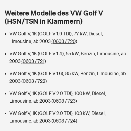
Sie haben Fragen?
Weitere Modelle des VW Golf V
Hochwasser-Check: Wie gefährdet ist Ihr Haus?
Private Cyberversicherung
Rentenrechner: Wie viel Geld bekomme ich im Alter?
(HSN/TSN in Klammern)
Wer versichert was: Jetzt Versicherer finden
Musikinstrumentenversicherung
VW Golf V, 1K (GOLF V 1.9 TDI), 77 kW, Diesel,
Limousine, ab 2003
(0603 / 720)
Sie haben Fragen?
Zur Übersicht
VW Golf V, 1K (GOLF V 1.4), 55 kW, Benzin, Limousine, ab
2003
(0603 / 721)
Tools
VW Golf V, 1K (GOLF V 1.6), 85 kW, Benzin, Limousine, ab
2003
(0603 / 722)
Kinderunfall-Check: Mehr Sicherheit für deine Kids
VW Golf V, 1K (GOLF V 2.0 TDI), 100 kW, Diesel,
Typklassen: So ist Ihr Auto eingestuft
Limousine, ab 2003
(0603 / 723)
VW Golf V, 1K (GOLF V 2.0 TDI), 103 kW, Diesel,
Sie haben Fragen?
Limousine, ab 2003
(0603 / 724)