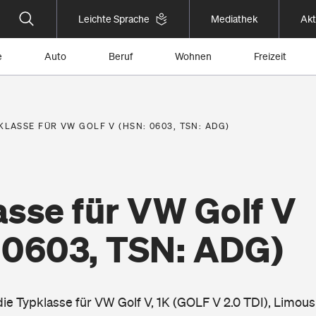
Leichte Sprache
Mediathek
Akt
e
Auto
Beruf
Wohnen
Freizeit
KLASSE FÜR VW GOLF V (HSN: 0603, TSN: ADG)
asse für VW Golf V
 0603, TSN: ADG)
die Typklasse für VW Golf V, 1K (GOLF V 2.0 TDI), Limou