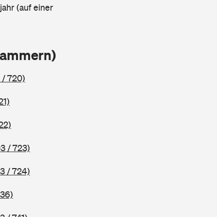
ahr (auf einer
Klammern)
 / 720)
21)
22)
3 / 723)
3 / 724)
736)