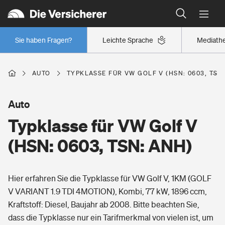
Typklassen: So ist Ihr Auto eingestuft
Wer versichert was: Jetzt Versicherer finden
Regionalklassen: So ist Ihre Region eingestuft
Sie haben Fragen?
Leichte Sprache
Mediath
Wer versichert was: Jetzt Versicherer finden
AUTO
TYPKLASSE FÜR VW GOLF V (HSN: 0603, TSN
Beruf
Auto
Typklasse für VW Golf V
Berufsunfähigkeitsversicherung
Wohnen
(HSN: 0603, TSN: ANH)
Erwerbsunfähigkeitsversicherung
Wohngebäudeversicherung
Hier erfahren Sie die Typklasse für VW Golf V, 1KM (GOLF
Freizeit
Grundfähigkeitsversicherung
V VARIANT 1.9 TDI 4MOTION), Kombi, 77 kW, 1896 ccm,
Hausratversicherung
Kraftstoff: Diesel, Baujahr ab 2008. Bitte beachten Sie,
Arbeitsrechtsschutz
Pri­vate Haft­pflicht­
dass die Typklasse nur ein Tarifmerkmal von vielen ist, um
Gesundheit
Elementarversicherung