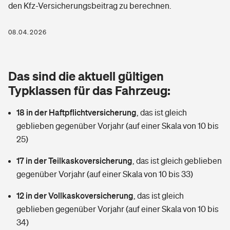
den Kfz-Versicherungsbeitrag zu berechnen.
Berufshaftpflichtversicherung
Rechts­schutz­ver­si­che­rung
Photovoltaik
Private Krankenversicherung
08.04.2026
Zur Übersicht
Fahrradversicherung
Wärmepumpen versichern
Zahnzusatzversicherung
Unfallversicherung
Tools
Das sind die aktuell gültigen
Glasversicherung
Dread-Disease-Versicherung
Typklassen für das Fahrzeug:
Kinderunfall­ver­si­che­rung
Rentenrechner: Wie viel Geld bekomme ich im Alter?
Vermieterrrechtsschutz
Tierkrankenversicherung
18 in der Haftpflichtversicherung
,
das ist gleich
Kinderinvalidität
geblieben gegenüber Vorjahr (auf einer Skala von 10 bis
Wer versichert was: Jetzt Versicherer finden
Mietkautionsversicherung
Zur Übersicht
25)
Reiseversicherung
Sie haben Fragen?
Restkreditversicherung
17 in der Teilkaskoversicherung
,
das ist gleich geblieben
Tools
gegenüber Vorjahr (auf einer Skala von 10 bis 33)
Hundehalter-Haftpflicht
Zur Übersicht
12 in der Vollkaskoversicherung
,
das ist gleich
Pferdehalter-Haftpflicht
Wer versichert was: Jetzt Versicherer finden
geblieben gegenüber Vorjahr (auf einer Skala von 10 bis
Tools
34)
Handyversicherung