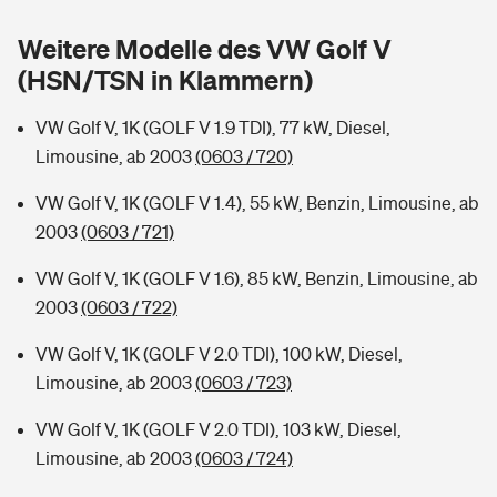
Sie haben Fragen?
Weitere Modelle des VW Golf V
Hochwasser-Check: Wie gefährdet ist Ihr Haus?
Private Cyberversicherung
Rentenrechner: Wie viel Geld bekomme ich im Alter?
(HSN/TSN in Klammern)
Wer versichert was: Jetzt Versicherer finden
Musikinstrumentenversicherung
VW Golf V, 1K (GOLF V 1.9 TDI), 77 kW, Diesel,
Limousine, ab 2003
(0603 / 720)
Sie haben Fragen?
Zur Übersicht
VW Golf V, 1K (GOLF V 1.4), 55 kW, Benzin, Limousine, ab
2003
(0603 / 721)
Tools
VW Golf V, 1K (GOLF V 1.6), 85 kW, Benzin, Limousine, ab
2003
(0603 / 722)
Kinderunfall-Check: Mehr Sicherheit für deine Kids
VW Golf V, 1K (GOLF V 2.0 TDI), 100 kW, Diesel,
Typklassen: So ist Ihr Auto eingestuft
Limousine, ab 2003
(0603 / 723)
VW Golf V, 1K (GOLF V 2.0 TDI), 103 kW, Diesel,
Sie haben Fragen?
Limousine, ab 2003
(0603 / 724)