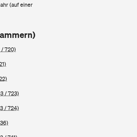
ahr (auf einer
Klammern)
 / 720)
21)
22)
3 / 723)
3 / 724)
736)