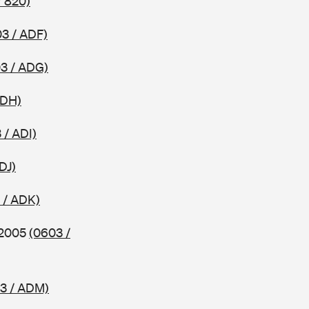
/ 820)
3 / ADF)
3 / ADG)
ADH)
 / ADI)
DJ)
 / ADK)
b 2005
(0603 /
3 / ADM)