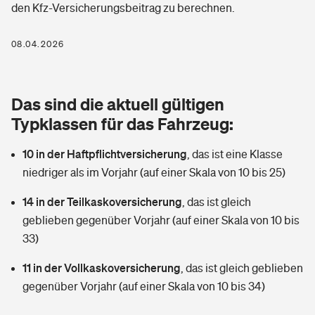
den Kfz-Versicherungsbeitrag zu berechnen.
Berufshaftpflichtversicherung
Rechts­schutz­ver­si­che­rung
Photovoltaik
Private Krankenversicherung
08.04.2026
Zur Übersicht
Fahrradversicherung
Wärmepumpen versichern
Zahnzusatzversicherung
Unfallversicherung
Tools
Das sind die aktuell gültigen
Glasversicherung
Dread-Disease-Versicherung
Typklassen für das Fahrzeug:
Kinderunfall­ver­si­che­rung
Rentenrechner: Wie viel Geld bekomme ich im Alter?
Vermieterrrechtsschutz
Tierkrankenversicherung
10 in der Haftpflichtversicherung
,
das ist eine Klasse
Kinderinvalidität
niedriger als im Vorjahr (auf einer Skala von 10 bis 25)
Wer versichert was: Jetzt Versicherer finden
Mietkautionsversicherung
Zur Übersicht
14 in der Teilkaskoversicherung
,
das ist gleich
Reiseversicherung
Sie haben Fragen?
Restkreditversicherung
geblieben gegenüber Vorjahr (auf einer Skala von 10 bis
Tools
33)
Hundehalter-Haftpflicht
Zur Übersicht
11 in der Vollkaskoversicherung
,
das ist gleich geblieben
Pferdehalter-Haftpflicht
Wer versichert was: Jetzt Versicherer finden
gegenüber Vorjahr (auf einer Skala von 10 bis 34)
Tools
Handyversicherung