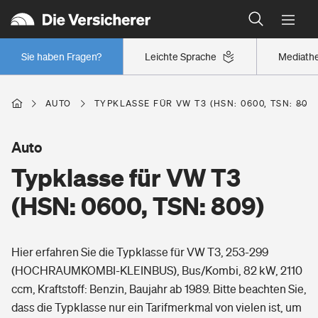
Typklassen: So ist Ihr Auto eingestuft
Wer versichert was: Jetzt Versicherer finden
Regionalklassen: So ist Ihre Region eingestuft
Sie haben Fragen?
Leichte Sprache
Mediath
Wer versichert was: Jetzt Versicherer finden
AUTO
TYPKLASSE FÜR VW T3 (HSN: 0600, TSN: 809)
Beruf
Auto
Typklasse für VW T3
Berufsunfähigkeitsversicherung
Wohnen
(HSN: 0600, TSN: 809)
Erwerbsunfähigkeitsversicherung
Wohngebäudeversicherung
Hier erfahren Sie die Typklasse für VW T3, 253-299
Freizeit
Grundfähigkeitsversicherung
(HOCHRAUMKOMBI-KLEINBUS), Bus/Kombi, 82 kW, 2110
Hausratversicherung
ccm, Kraftstoff: Benzin, Baujahr ab 1989. Bitte beachten Sie,
Arbeitsrechtsschutz
Pri­vate Haft­pflicht­
dass die Typklasse nur ein Tarifmerkmal von vielen ist, um
Gesundheit
Elementarversicherung