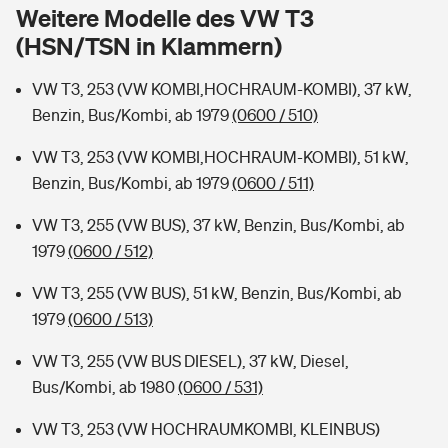
Sie haben Fragen?
Weitere Modelle des VW T3
(HSN/TSN in Klammern)
Hochwasser-Check: Wie gefährdet ist Ihr Haus?
Private Cyberversicherung
Rentenrechner: Wie viel Geld bekomme ich im Alter?
VW T3, 253 (VW KOMBI,HOCHRAUM-KOMBI), 37 kW,
Wer versichert was: Jetzt Versicherer finden
Musikinstrumentenversicherung
Benzin, Bus/Kombi, ab 1979
(0600 / 510)
Sie haben Fragen?
Zur Übersicht
VW T3, 253 (VW KOMBI,HOCHRAUM-KOMBI), 51 kW,
Benzin, Bus/Kombi, ab 1979
(0600 / 511)
Tools
VW T3, 255 (VW BUS), 37 kW, Benzin, Bus/Kombi, ab
1979
(0600 / 512)
Kinderunfall-Check: Mehr Sicherheit für deine Kids
VW T3, 255 (VW BUS), 51 kW, Benzin, Bus/Kombi, ab
1979
(0600 / 513)
Typklassen: So ist Ihr Auto eingestuft
VW T3, 255 (VW BUS DIESEL), 37 kW, Diesel,
Bus/Kombi, ab 1980
(0600 / 531)
Sie haben Fragen?
VW T3, 253 (VW HOCHRAUMKOMBI, KLEINBUS)