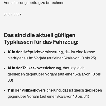
Versicherungsbeitrag zu berechnen.
Berufshaftpflichtversicherung
Rechts­schutz­ver­si­che­rung
Photovoltaik
Private Krankenversicherung
08.04.2026
Zur Übersicht
Fahrradversicherung
Wärmepumpen versichern
Zahnzusatzversicherung
Unfallversicherung
Tools
Das sind die aktuell gültigen
Glasversicherung
Dread-Disease-Versicherung
Typklassen für das Fahrzeug:
Kinderunfall­ver­si­che­rung
Rentenrechner: Wie viel Geld bekomme ich im Alter?
Vermieterrrechtsschutz
Tierkrankenversicherung
10 in der Haftpflichtversicherung
,
das ist eine Klasse
Kinderinvalidität
niedriger als im Vorjahr (auf einer Skala von 10 bis 25)
Wer versichert was: Jetzt Versicherer finden
Mietkautionsversicherung
Zur Übersicht
14 in der Teilkaskoversicherung
,
das ist gleich
Reiseversicherung
Sie haben Fragen?
Restkreditversicherung
geblieben gegenüber Vorjahr (auf einer Skala von 10 bis
Tools
33)
Hundehalter-Haftpflicht
Zur Übersicht
11 in der Vollkaskoversicherung
,
das ist gleich geblieben
Pferdehalter-Haftpflicht
Wer versichert was: Jetzt Versicherer finden
gegenüber Vorjahr (auf einer Skala von 10 bis 34)
Tools
Handyversicherung