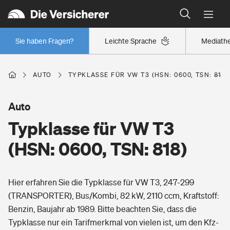
Typklassen: So ist Ihr Auto eingestuft
Wer versichert was: Jetzt Versicherer finden
Regionalklassen: So ist Ihre Region eingestuft
Sie haben Fragen?
Leichte Sprache
Mediath
Wer versichert was: Jetzt Versicherer finden
AUTO
TYPKLASSE FÜR VW T3 (HSN: 0600, TSN: 818)
Beruf
Auto
Typklasse für VW T3
Berufsunfähigkeitsversicherung
Wohnen
(HSN: 0600, TSN: 818)
Erwerbsunfähigkeitsversicherung
Wohngebäudeversicherung
Hier erfahren Sie die Typklasse für VW T3, 247-299
Freizeit
Grundfähigkeitsversicherung
(TRANSPORTER), Bus/Kombi, 82 kW, 2110 ccm, Kraftstoff:
Hausratversicherung
Benzin, Baujahr ab 1989. Bitte beachten Sie, dass die
Arbeitsrechtsschutz
Pri­vate Haft­pflicht­
Typklasse nur ein Tarifmerkmal von vielen ist, um den Kfz-
Gesundheit
Elementarversicherung