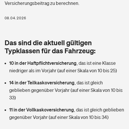
Versicherungsbeitrag zu berechnen.
Berufshaftpflichtversicherung
Rechts­schutz­ver­si­che­rung
Photovoltaik
Private Krankenversicherung
08.04.2026
Zur Übersicht
Fahrradversicherung
Wärmepumpen versichern
Zahnzusatzversicherung
Unfallversicherung
Tools
Das sind die aktuell gültigen
Glasversicherung
Dread-Disease-Versicherung
Typklassen für das Fahrzeug:
Kinderunfall­ver­si­che­rung
Rentenrechner: Wie viel Geld bekomme ich im Alter?
Vermieterrrechtsschutz
Tierkrankenversicherung
10 in der Haftpflichtversicherung
,
das ist eine Klasse
Kinderinvalidität
niedriger als im Vorjahr (auf einer Skala von 10 bis 25)
Wer versichert was: Jetzt Versicherer finden
Mietkautionsversicherung
Zur Übersicht
14 in der Teilkaskoversicherung
,
das ist gleich
Reiseversicherung
Sie haben Fragen?
Restkreditversicherung
geblieben gegenüber Vorjahr (auf einer Skala von 10 bis
Tools
33)
Hundehalter-Haftpflicht
Zur Übersicht
11 in der Vollkaskoversicherung
,
das ist gleich geblieben
Pferdehalter-Haftpflicht
Wer versichert was: Jetzt Versicherer finden
gegenüber Vorjahr (auf einer Skala von 10 bis 34)
Tools
Handyversicherung