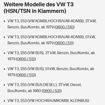
Sie haben Fragen?
Weitere Modelle des VW T3
(HSN/TSN in Klammern)
Hochwasser-Check: Wie gefährdet ist Ihr Haus?
Private Cyberversicherung
Rentenrechner: Wie viel Geld bekomme ich im Alter?
VW T3, 253 (VW KOMBI,HOCHRAUM-KOMBI), 37 kW,
Wer versichert was: Jetzt Versicherer finden
Musikinstrumentenversicherung
Benzin, Bus/Kombi, ab 1979
(0600 / 510)
Sie haben Fragen?
Zur Übersicht
VW T3, 253 (VW KOMBI,HOCHRAUM-KOMBI), 51 kW,
Benzin, Bus/Kombi, ab 1979
(0600 / 511)
Tools
VW T3, 255 (VW BUS), 37 kW, Benzin, Bus/Kombi, ab
1979
(0600 / 512)
Kinderunfall-Check: Mehr Sicherheit für deine Kids
VW T3, 255 (VW BUS), 51 kW, Benzin, Bus/Kombi, ab
1979
(0600 / 513)
Typklassen: So ist Ihr Auto eingestuft
VW T3, 255 (VW BUS DIESEL), 37 kW, Diesel,
Bus/Kombi, ab 1980
(0600 / 531)
Sie haben Fragen?
VW T3, 253 (VW HOCHRAUMKOMBI, KLEINBUS)