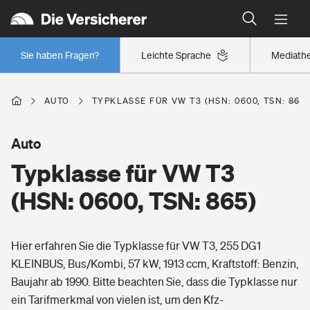
Typklassen: So ist Ihr Auto eingestuft
Wer versichert was: Jetzt Versicherer finden
Regionalklassen: So ist Ihre Region eingestuft
Sie haben Fragen?
Leichte Sprache
Mediath
Wer versichert was: Jetzt Versicherer finden
AUTO
TYPKLASSE FÜR VW T3 (HSN: 0600, TSN: 865)
Beruf
Auto
Typklasse für VW T3
Berufsunfähigkeitsversicherung
Wohnen
(HSN: 0600, TSN: 865)
Erwerbsunfähigkeitsversicherung
Wohngebäudeversicherung
Hier erfahren Sie die Typklasse für VW T3, 255 DG1
Freizeit
Grundfähigkeitsversicherung
KLEINBUS, Bus/Kombi, 57 kW, 1913 ccm, Kraftstoff: Benzin,
Hausratversicherung
Baujahr ab 1990. Bitte beachten Sie, dass die Typklasse nur
Arbeitsrechtsschutz
Pri­vate Haft­pflicht­
ein Tarifmerkmal von vielen ist, um den Kfz-
Gesundheit
Elementarversicherung