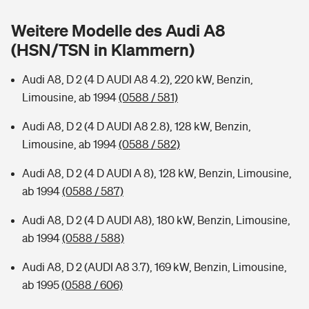
Sie haben Fragen?
Weitere Modelle des Audi A8
Hochwasser-Check: Wie gefährdet ist Ihr Haus?
Private Cyberversicherung
Rentenrechner: Wie viel Geld bekomme ich im Alter?
(HSN/TSN in Klammern)
Wer versichert was: Jetzt Versicherer finden
Musikinstrumentenversicherung
Audi A8, D 2 (4 D AUDI A8 4.2), 220 kW, Benzin,
Limousine, ab 1994
(0588 / 581)
Sie haben Fragen?
Zur Übersicht
Audi A8, D 2 (4 D AUDI A8 2.8), 128 kW, Benzin,
Limousine, ab 1994
(0588 / 582)
Tools
Audi A8, D 2 (4 D AUDI A 8), 128 kW, Benzin, Limousine,
ab 1994
(0588 / 587)
Kinderunfall-Check: Mehr Sicherheit für deine Kids
Audi A8, D 2 (4 D AUDI A8), 180 kW, Benzin, Limousine,
Typklassen: So ist Ihr Auto eingestuft
ab 1994
(0588 / 588)
Audi A8, D 2 (AUDI A8 3.7), 169 kW, Benzin, Limousine,
Sie haben Fragen?
ab 1995
(0588 / 606)