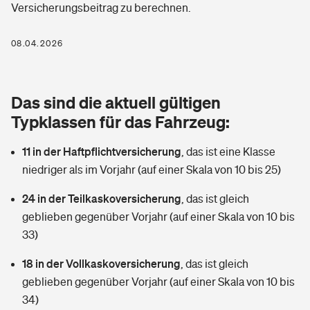
Versicherungsbeitrag zu berechnen.
Berufshaftpflichtversicherung
Rechts­schutz­ver­si­che­rung
Photovoltaik
Private Krankenversicherung
08.04.2026
Zur Übersicht
Fahrradversicherung
Wärmepumpen versichern
Zahnzusatzversicherung
Unfallversicherung
Tools
Das sind die aktuell gültigen
Glasversicherung
Dread-Disease-Versicherung
Typklassen für das Fahrzeug:
Kinderunfall­ver­si­che­rung
Rentenrechner: Wie viel Geld bekomme ich im Alter?
Vermieterrrechtsschutz
Tierkrankenversicherung
11 in der Haftpflichtversicherung
,
das ist eine Klasse
Kinderinvalidität
niedriger als im Vorjahr (auf einer Skala von 10 bis 25)
Wer versichert was: Jetzt Versicherer finden
Mietkautionsversicherung
Zur Übersicht
24 in der Teilkaskoversicherung
,
das ist gleich
Reiseversicherung
Sie haben Fragen?
Restkreditversicherung
geblieben gegenüber Vorjahr (auf einer Skala von 10 bis
Tools
33)
Hundehalter-Haftpflicht
Zur Übersicht
18 in der Vollkaskoversicherung
,
das ist gleich
Pferdehalter-Haftpflicht
Wer versichert was: Jetzt Versicherer finden
geblieben gegenüber Vorjahr (auf einer Skala von 10 bis
Tools
34)
Handyversicherung