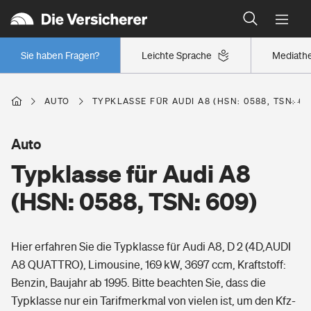
Typklassen: So ist Ihr Auto eingestuft
Wer versichert was: Jetzt Versicherer finden
Regionalklassen: So ist Ihre Region eingestuft
Sie haben Fragen?
Leichte Sprache
Mediath
Wer versichert was: Jetzt Versicherer finden
AUTO
TYPKLASSE FÜR AUDI A8 (HSN: 0588, TSN: 60
Beruf
Auto
Typklasse für Audi A8
Berufsunfähigkeitsversicherung
Wohnen
(HSN: 0588, TSN: 609)
Erwerbsunfähigkeitsversicherung
Wohngebäudeversicherung
Hier erfahren Sie die Typklasse für Audi A8, D 2 (4D,AUDI
Freizeit
Grundfähigkeitsversicherung
A8 QUATTRO), Limousine, 169 kW, 3697 ccm, Kraftstoff:
Hausratversicherung
Benzin, Baujahr ab 1995. Bitte beachten Sie, dass die
Arbeitsrechtsschutz
Pri­vate Haft­pflicht­
Typklasse nur ein Tarifmerkmal von vielen ist, um den Kfz-
Gesundheit
Elementarversicherung