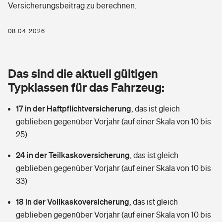
Versicherungsbeitrag zu berechnen.
Berufshaftpflichtversicherung
Rechts­schutz­ver­si­che­rung
Photovoltaik
Private Krankenversicherung
08.04.2026
Zur Übersicht
Fahrradversicherung
Wärmepumpen versichern
Zahnzusatzversicherung
Unfallversicherung
Tools
Das sind die aktuell gültigen
Glasversicherung
Dread-Disease-Versicherung
Typklassen für das Fahrzeug:
Kinderunfall­ver­si­che­rung
Rentenrechner: Wie viel Geld bekomme ich im Alter?
Vermieterrrechtsschutz
Tierkrankenversicherung
17 in der Haftpflichtversicherung
,
das ist gleich
Kinderinvalidität
geblieben gegenüber Vorjahr (auf einer Skala von 10 bis
Wer versichert was: Jetzt Versicherer finden
Mietkautionsversicherung
Zur Übersicht
25)
Reiseversicherung
Sie haben Fragen?
Restkreditversicherung
24 in der Teilkaskoversicherung
,
das ist gleich
Tools
geblieben gegenüber Vorjahr (auf einer Skala von 10 bis
Hundehalter-Haftpflicht
Zur Übersicht
33)
Pferdehalter-Haftpflicht
Wer versichert was: Jetzt Versicherer finden
18 in der Vollkaskoversicherung
,
das ist gleich
Tools
geblieben gegenüber Vorjahr (auf einer Skala von 10 bis
Handyversicherung