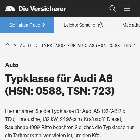
Typklassen: So ist Ihr Auto eingestuft
Wer versichert was: Jetzt Versicherer finden
Regionalklassen: So ist Ihre Region eingestuft
Sie haben Fragen?
Leichte Sprache
Mediath
Wer versichert was: Jetzt Versicherer finden
AUTO
TYPKLASSE FÜR AUDI A8 (HSN: 0588, TSN: 72
Beruf
Auto
Typklasse für Audi A8
Berufsunfähigkeitsversicherung
Wohnen
(HSN: 0588, TSN: 723)
Erwerbsunfähigkeitsversicherung
Wohngebäudeversicherung
Hier erfahren Sie die Typklasse für Audi A8, D2 (A8 2.5
Freizeit
Grundfähigkeitsversicherung
TDI), Limousine, 132 kW, 2496 ccm, Kraftstoff: Diesel,
Hausratversicherung
Baujahr ab 1999. Bitte beachten Sie, dass die Typklasse nur
Arbeitsrechtsschutz
Pri­vate Haft­pflicht­
ein Tarifmerkmal von vielen ist, um den Kfz-
Gesundheit
Elementarversicherung