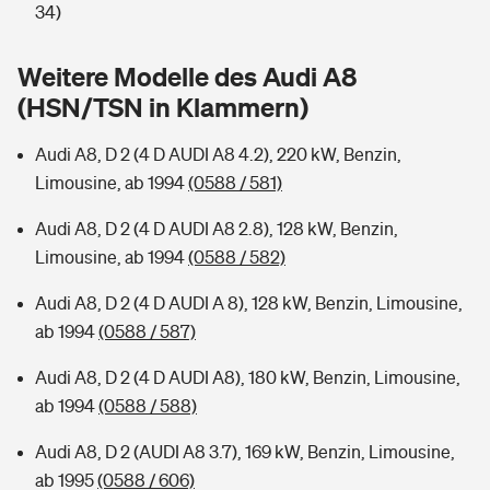
Sie haben Fragen?
34)
Hochwasser-Check: Wie gefährdet ist Ihr Haus?
Private Cyberversicherung
Rentenrechner: Wie viel Geld bekomme ich im Alter?
Weitere Modelle des Audi A8
(HSN/TSN in Klammern)
Wer versichert was: Jetzt Versicherer finden
Musikinstrumentenversicherung
Audi A8, D 2 (4 D AUDI A8 4.2), 220 kW, Benzin,
Sie haben Fragen?
Zur Übersicht
Limousine, ab 1994
(0588 / 581)
Audi A8, D 2 (4 D AUDI A8 2.8), 128 kW, Benzin,
Tools
Limousine, ab 1994
(0588 / 582)
Audi A8, D 2 (4 D AUDI A 8), 128 kW, Benzin, Limousine,
Kinderunfall-Check: Mehr Sicherheit für deine Kids
ab 1994
(0588 / 587)
Typklassen: So ist Ihr Auto eingestuft
Audi A8, D 2 (4 D AUDI A8), 180 kW, Benzin, Limousine,
ab 1994
(0588 / 588)
Sie haben Fragen?
Audi A8, D 2 (AUDI A8 3.7), 169 kW, Benzin, Limousine,
ab 1995
(0588 / 606)