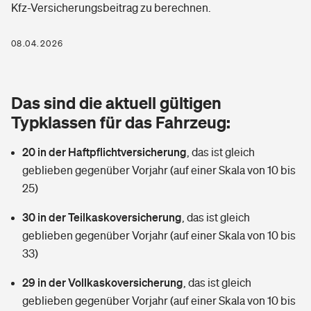
Kfz-Versicherungsbeitrag zu berechnen.
Berufshaftpflichtversicherung
Rechts­schutz­ver­si­che­rung
Photovoltaik
Private Krankenversicherung
08.04.2026
Zur Übersicht
Fahrradversicherung
Wärmepumpen versichern
Zahnzusatzversicherung
Unfallversicherung
Tools
Das sind die aktuell gültigen
Glasversicherung
Dread-Disease-Versicherung
Typklassen für das Fahrzeug:
Kinderunfall­ver­si­che­rung
Rentenrechner: Wie viel Geld bekomme ich im Alter?
Vermieterrrechtsschutz
Tierkrankenversicherung
20 in der Haftpflichtversicherung
,
das ist gleich
Kinderinvalidität
geblieben gegenüber Vorjahr (auf einer Skala von 10 bis
Wer versichert was: Jetzt Versicherer finden
Mietkautionsversicherung
Zur Übersicht
25)
Reiseversicherung
Sie haben Fragen?
Restkreditversicherung
30 in der Teilkaskoversicherung
,
das ist gleich
Tools
geblieben gegenüber Vorjahr (auf einer Skala von 10 bis
Hundehalter-Haftpflicht
Zur Übersicht
33)
Pferdehalter-Haftpflicht
Wer versichert was: Jetzt Versicherer finden
29 in der Vollkaskoversicherung
,
das ist gleich
Tools
geblieben gegenüber Vorjahr (auf einer Skala von 10 bis
Handyversicherung