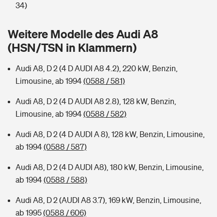
Sie haben Fragen?
34)
Hochwasser-Check: Wie gefährdet ist Ihr Haus?
Private Cyberversicherung
Rentenrechner: Wie viel Geld bekomme ich im Alter?
Weitere Modelle des Audi A8
(HSN/TSN in Klammern)
Wer versichert was: Jetzt Versicherer finden
Musikinstrumentenversicherung
Audi A8, D 2 (4 D AUDI A8 4.2), 220 kW, Benzin,
Sie haben Fragen?
Zur Übersicht
Limousine, ab 1994
(0588 / 581)
Audi A8, D 2 (4 D AUDI A8 2.8), 128 kW, Benzin,
Tools
Limousine, ab 1994
(0588 / 582)
Audi A8, D 2 (4 D AUDI A 8), 128 kW, Benzin, Limousine,
Kinderunfall-Check: Mehr Sicherheit für deine Kids
ab 1994
(0588 / 587)
Typklassen: So ist Ihr Auto eingestuft
Audi A8, D 2 (4 D AUDI A8), 180 kW, Benzin, Limousine,
ab 1994
(0588 / 588)
Sie haben Fragen?
Audi A8, D 2 (AUDI A8 3.7), 169 kW, Benzin, Limousine,
ab 1995
(0588 / 606)