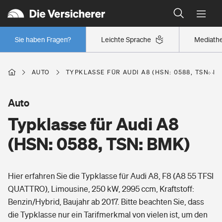
Typklassen: So ist Ihr Auto eingestuft
Wer versichert was: Jetzt Versicherer finden
Regionalklassen: So ist Ihre Region eingestuft
Sie haben Fragen?
Leichte Sprache
Mediath
Wer versichert was: Jetzt Versicherer finden
AUTO
TYPKLASSE FÜR AUDI A8 (HSN: 0588, TSN: B
Beruf
Auto
Typklasse für Audi A8
Berufsunfähigkeitsversicherung
Wohnen
(HSN: 0588, TSN: BMK)
Erwerbsunfähigkeitsversicherung
Wohngebäudeversicherung
Hier erfahren Sie die Typklasse für Audi A8, F8 (A8 55 TFSI
Freizeit
Grundfähigkeitsversicherung
QUATTRO), Limousine, 250 kW, 2995 ccm, Kraftstoff:
Hausratversicherung
Benzin/Hybrid, Baujahr ab 2017. Bitte beachten Sie, dass
Arbeitsrechtsschutz
Pri­vate Haft­pflicht­
die Typklasse nur ein Tarifmerkmal von vielen ist, um den
Gesundheit
Elementarversicherung