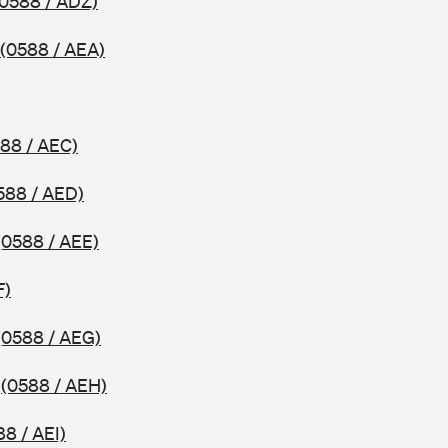
(0588 / ADZ)
(0588 / AEA)
88 / AEC)
588 / AED)
(0588 / AEE)
F)
(0588 / AEG)
5
(0588 / AEH)
88 / AEI)