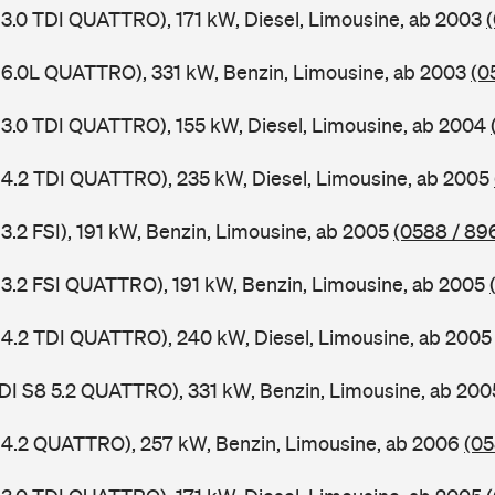
 3.0 TDI QUATTRO), 171 kW, Diesel, Limousine, ab 2003
 6.0L QUATTRO), 331 kW, Benzin, Limousine, ab 2003
(0
 3.0 TDI QUATTRO), 155 kW, Diesel, Limousine, ab 2004
 4.2 TDI QUATTRO), 235 kW, Diesel, Limousine, ab 2005
3.2 FSI), 191 kW, Benzin, Limousine, ab 2005
(0588 / 89
 3.2 FSI QUATTRO), 191 kW, Benzin, Limousine, ab 2005
 4.2 TDI QUATTRO), 240 kW, Diesel, Limousine, ab 200
DI S8 5.2 QUATTRO), 331 kW, Benzin, Limousine, ab 20
 4.2 QUATTRO), 257 kW, Benzin, Limousine, ab 2006
(05