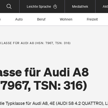
Leichte Sprache
Mediathek
Akt
e
Auto
Beruf
Wohnen
Freizeit
KLASSE FÜR AUDI A8 (HSN: 7967, TSN: 316)
asse für Audi A8
7967, TSN: 316)
 die Typklasse für Audi A8, 4E (AUDI S8 4.2 QUATTRO), 