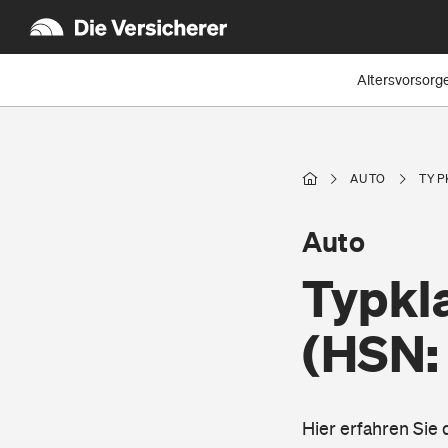
Altersvorsorg
AUTO
TYP
Auto
Typkl
(HSN: 
Hier erfahren Sie