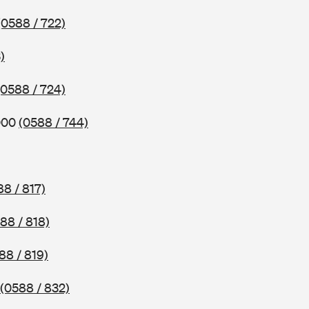
(0588 / 722)
)
(0588 / 724)
2000
(0588 / 744)
88 / 817)
88 / 818)
88 / 819)
(0588 / 832)