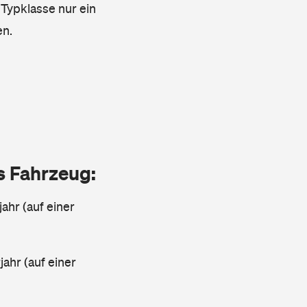
 Typklasse nur ein
en.
as Fahrzeug:
jahr (auf einer
ahr (auf einer