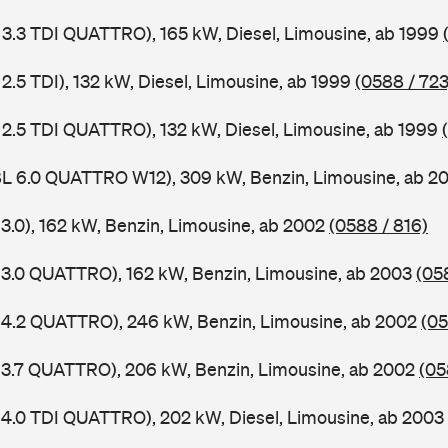
 3.3 TDI QUATTRO), 165 kW, Diesel, Limousine, ab 1999
2.5 TDI), 132 kW, Diesel, Limousine, ab 1999
(0588 / 723
 2.5 TDI QUATTRO), 132 kW, Diesel, Limousine, ab 1999
8L 6.0 QUATTRO W12), 309 kW, Benzin, Limousine, ab 
 3.0), 162 kW, Benzin, Limousine, ab 2002
(0588 / 816)
 3.0 QUATTRO), 162 kW, Benzin, Limousine, ab 2003
(05
 4.2 QUATTRO), 246 kW, Benzin, Limousine, ab 2002
(05
 3.7 QUATTRO), 206 kW, Benzin, Limousine, ab 2002
(05
 4.0 TDI QUATTRO), 202 kW, Diesel, Limousine, ab 2003