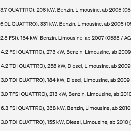
 3.7 QUATTRO), 206 kW, Benzin, Limousine, ab 2005
(05
 6.0L QUATTRO), 331 kW, Benzin, Limousine, ab 2006
(0
 2.8 FSI), 154 kW, Benzin, Limousine, ab 2007
(0588 / A
 4.2 FSI QUATTRO), 273 kW, Benzin, Limousine, ab 200
 4.2 TDI QUATTRO), 258 kW, Diesel, Limousine, ab 200
 3.0 TDI QUATTRO), 184 kW, Diesel, Limousine, ab 2009
 3.0 TFSI QUATTRO), 213 kW, Benzin, Limousine, ab 201
 6.3 FSI QUATTRO), 368 kW, Benzin, Limousine, ab 201
 3.0 TDI QUATTRO), 155 kW, Diesel, Limousine, ab 2010