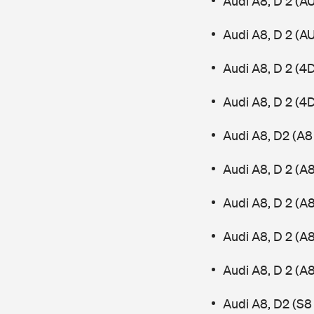
Audi A8, D 2 (A
Audi A8, D 2 (A
Audi A8, D 2 (4
Audi A8, D 2 (4
Audi A8, D2 (A8 
Audi A8, D 2 (A8
Audi A8, D 2 (A
Audi A8, D 2 (A
Audi A8, D 2 (A
Audi A8, D2 (S8