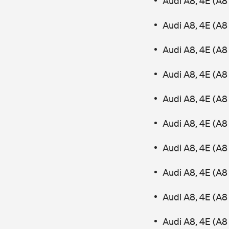
Audi A8, 4E (A8
Audi A8, 4E (A8
Audi A8, 4E (A8
Audi A8, 4E (A8
Audi A8, 4E (A8
Audi A8, 4E (A8
Audi A8, 4E (A8 
Audi A8, 4E (A8
Audi A8, 4E (A8
Audi A8, 4E (A8