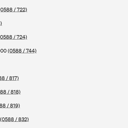
(0588 / 722)
)
(0588 / 724)
2000
(0588 / 744)
88 / 817)
88 / 818)
88 / 819)
(0588 / 832)