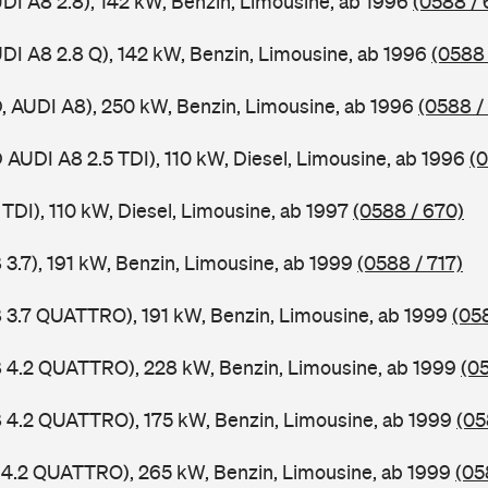
UDI A8 2.8), 142 kW, Benzin, Limousine, ab 1996
(0588 / 
UDI A8 2.8 Q), 142 kW, Benzin, Limousine, ab 1996
(0588 
D, AUDI A8), 250 kW, Benzin, Limousine, ab 1996
(0588 /
D AUDI A8 2.5 TDI), 110 kW, Diesel, Limousine, ab 1996
(0
TDI), 110 kW, Diesel, Limousine, ab 1997
(0588 / 670)
 3.7), 191 kW, Benzin, Limousine, ab 1999
(0588 / 717)
8 3.7 QUATTRO), 191 kW, Benzin, Limousine, ab 1999
(058
8 4.2 QUATTRO), 228 kW, Benzin, Limousine, ab 1999
(05
8 4.2 QUATTRO), 175 kW, Benzin, Limousine, ab 1999
(05
 4.2 QUATTRO), 265 kW, Benzin, Limousine, ab 1999
(05