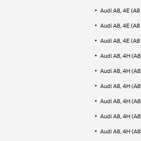
Audi A8, 4E (A8
Audi A8, 4E (A8
Audi A8, 4E (A8
Audi A8, 4H (A8
Audi A8, 4H (A8
Audi A8, 4H (A8
Audi A8, 4H (A8
Audi A8, 4H (A8
Audi A8, 4H (A8