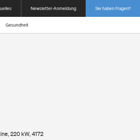
uelles
Newsletter-Anmeldung
Sie haben Fragen?
Gesundheit
ine, 220 kW, 4172