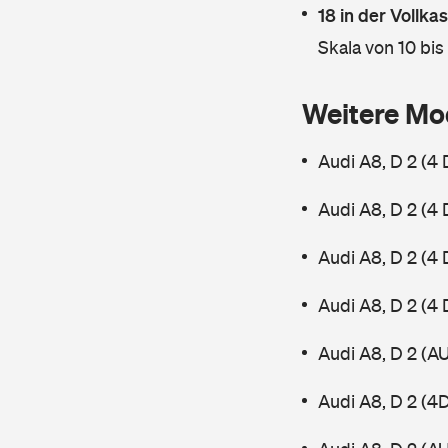
18 in der Vollk
Skala von 10 bis
Weitere Mo
Audi A8, D 2 (4
Audi A8, D 2 (4
Audi A8, D 2 (4
Audi A8, D 2 (4
Audi A8, D 2 (A
Audi A8, D 2 (4