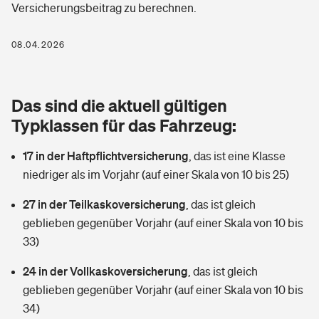
Versicherungsbeitrag zu berechnen.
Berufshaftpflichtversicherung
Rechts­schutz­ver­si­che­rung
Photovoltaik
Private Krankenversicherung
08.04.2026
Zur Übersicht
Fahrradversicherung
Wärmepumpen versichern
Zahnzusatzversicherung
Unfallversicherung
Tools
Das sind die aktuell gültigen
Glasversicherung
Dread-Disease-Versicherung
Typklassen für das Fahrzeug:
Kinderunfall­ver­si­che­rung
Rentenrechner: Wie viel Geld bekomme ich im Alter?
Vermieterrrechtsschutz
Tierkrankenversicherung
17 in der Haftpflichtversicherung
,
das ist eine Klasse
Kinderinvalidität
niedriger als im Vorjahr (auf einer Skala von 10 bis 25)
Wer versichert was: Jetzt Versicherer finden
Mietkautionsversicherung
Zur Übersicht
27 in der Teilkaskoversicherung
,
das ist gleich
Reiseversicherung
Sie haben Fragen?
Restkreditversicherung
geblieben gegenüber Vorjahr (auf einer Skala von 10 bis
Tools
33)
Hundehalter-Haftpflicht
Zur Übersicht
24 in der Vollkaskoversicherung
,
das ist gleich
Pferdehalter-Haftpflicht
Wer versichert was: Jetzt Versicherer finden
geblieben gegenüber Vorjahr (auf einer Skala von 10 bis
Tools
34)
Handyversicherung