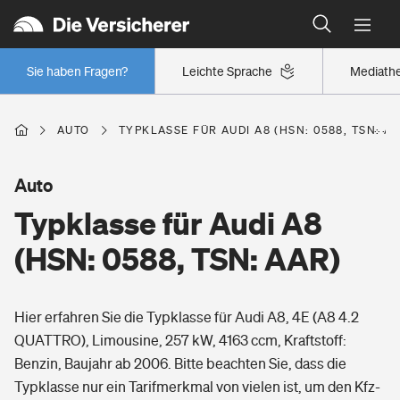
Typklassen: So ist Ihr Auto eingestuft
Wer versichert was: Jetzt Versicherer finden
Regionalklassen: So ist Ihre Region eingestuft
Sie haben Fragen?
Leichte Sprache
Mediath
Wer versichert was: Jetzt Versicherer finden
AUTO
TYPKLASSE FÜR AUDI A8 (HSN: 0588, TSN: A
Beruf
Auto
Typklasse für Audi A8
Berufsunfähigkeitsversicherung
Wohnen
(HSN: 0588, TSN: AAR)
Erwerbsunfähigkeitsversicherung
Wohngebäudeversicherung
Hier erfahren Sie die Typklasse für Audi A8, 4E (A8 4.2
Freizeit
Grundfähigkeitsversicherung
QUATTRO), Limousine, 257 kW, 4163 ccm, Kraftstoff:
Hausratversicherung
Benzin, Baujahr ab 2006. Bitte beachten Sie, dass die
Arbeitsrechtsschutz
Pri­vate Haft­pflicht­
Typklasse nur ein Tarifmerkmal von vielen ist, um den Kfz-
Gesundheit
Elementarversicherung