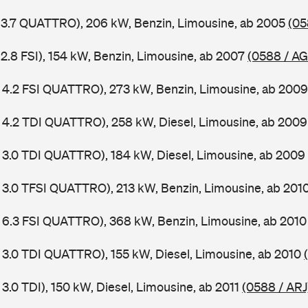
 3.7 QUATTRO), 206 kW, Benzin, Limousine, ab 2005
(05
 2.8 FSI), 154 kW, Benzin, Limousine, ab 2007
(0588 / A
 4.2 FSI QUATTRO), 273 kW, Benzin, Limousine, ab 200
 4.2 TDI QUATTRO), 258 kW, Diesel, Limousine, ab 200
 3.0 TDI QUATTRO), 184 kW, Diesel, Limousine, ab 2009
 3.0 TFSI QUATTRO), 213 kW, Benzin, Limousine, ab 201
 6.3 FSI QUATTRO), 368 kW, Benzin, Limousine, ab 201
 3.0 TDI QUATTRO), 155 kW, Diesel, Limousine, ab 2010
3.0 TDI), 150 kW, Diesel, Limousine, ab 2011
(0588 / ARJ