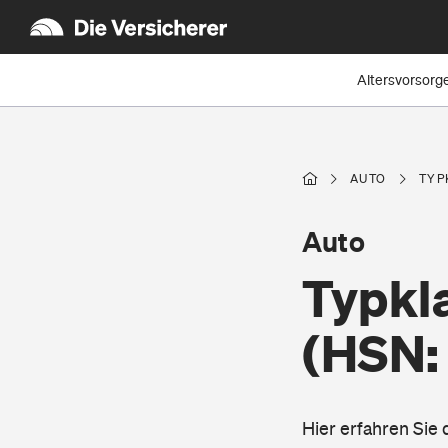
Altersvorsorg
AUTO
TYP
Auto
Typkl
(HSN:
Hier erfahren Sie