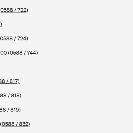
(0588 / 722)
)
(0588 / 724)
2000
(0588 / 744)
88 / 817)
88 / 818)
88 / 819)
(0588 / 832)