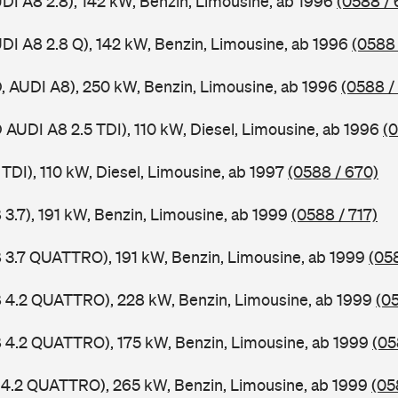
UDI A8 2.8), 142 kW, Benzin, Limousine, ab 1996
(0588 / 
UDI A8 2.8 Q), 142 kW, Benzin, Limousine, ab 1996
(0588 
D, AUDI A8), 250 kW, Benzin, Limousine, ab 1996
(0588 /
D AUDI A8 2.5 TDI), 110 kW, Diesel, Limousine, ab 1996
(0
TDI), 110 kW, Diesel, Limousine, ab 1997
(0588 / 670)
 3.7), 191 kW, Benzin, Limousine, ab 1999
(0588 / 717)
8 3.7 QUATTRO), 191 kW, Benzin, Limousine, ab 1999
(058
8 4.2 QUATTRO), 228 kW, Benzin, Limousine, ab 1999
(05
8 4.2 QUATTRO), 175 kW, Benzin, Limousine, ab 1999
(05
 4.2 QUATTRO), 265 kW, Benzin, Limousine, ab 1999
(05