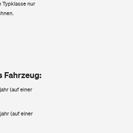
e Typklasse nur
chnen.
as Fahrzeug:
jahr (auf einer
ahr (auf einer