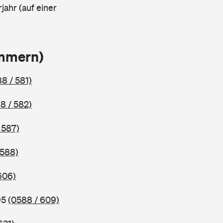
jahr (auf einer
ammern)
8 / 581)
8 / 582)
 587)
 588)
606)
95
(0588 / 609)