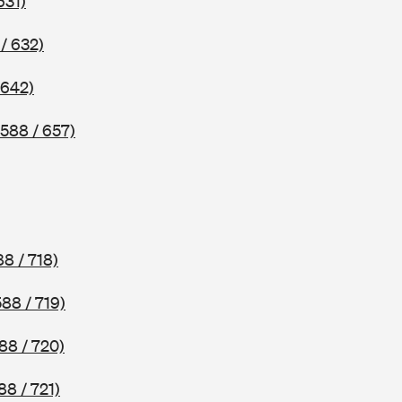
631)
/ 632)
 642)
588 / 657)
8 / 718)
88 / 719)
88 / 720)
88 / 721)