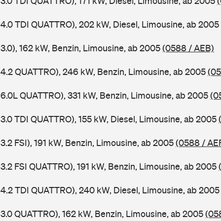
 3.0 TDI QUATTRO), 171 kW, Diesel, Limousine, ab 2005
 4.0 TDI QUATTRO), 202 kW, Diesel, Limousine, ab 2005
 3.0), 162 kW, Benzin, Limousine, ab 2005
(0588 / AEB)
 4.2 QUATTRO), 246 kW, Benzin, Limousine, ab 2005
(05
 6.0L QUATTRO), 331 kW, Benzin, Limousine, ab 2005
(0
 3.0 TDI QUATTRO), 155 kW, Diesel, Limousine, ab 2005
3.2 FSI), 191 kW, Benzin, Limousine, ab 2005
(0588 / AE
 3.2 FSI QUATTRO), 191 kW, Benzin, Limousine, ab 2005
 4.2 TDI QUATTRO), 240 kW, Diesel, Limousine, ab 200
 3.0 QUATTRO), 162 kW, Benzin, Limousine, ab 2005
(05