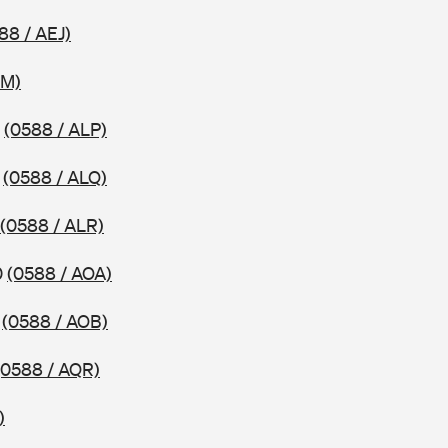
88 / AEJ)
GM)
9
(0588 / ALP)
9
(0588 / ALQ)
(0588 / ALR)
0
(0588 / AOA)
0
(0588 / AOB)
(0588 / AQR)
)