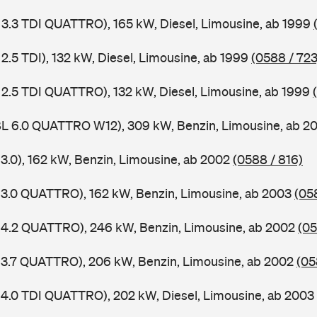
 3.3 TDI QUATTRO), 165 kW, Diesel, Limousine, ab 1999
2.5 TDI), 132 kW, Diesel, Limousine, ab 1999
(0588 / 723
 2.5 TDI QUATTRO), 132 kW, Diesel, Limousine, ab 1999
8L 6.0 QUATTRO W12), 309 kW, Benzin, Limousine, ab 
 3.0), 162 kW, Benzin, Limousine, ab 2002
(0588 / 816)
 3.0 QUATTRO), 162 kW, Benzin, Limousine, ab 2003
(05
 4.2 QUATTRO), 246 kW, Benzin, Limousine, ab 2002
(05
 3.7 QUATTRO), 206 kW, Benzin, Limousine, ab 2002
(05
 4.0 TDI QUATTRO), 202 kW, Diesel, Limousine, ab 2003