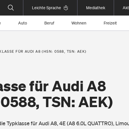
Leichte Sprache
Mediathek
Akt
e
Auto
Beruf
Wohnen
Freizeit
KLASSE FÜR AUDI A8 (HSN: 0588, TSN: AEK)
asse für Audi A8
 0588, TSN: AEK)
 die Typklasse für Audi A8, 4E (A8 6.0L QUATTRO), Limou