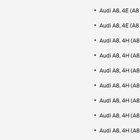
Audi A8, 4E (A8
Audi A8, 4E (A8
Audi A8, 4H (A8
Audi A8, 4H (A8
Audi A8, 4H (A8
Audi A8, 4H (A8
Audi A8, 4H (A8
Audi A8, 4H (A8
Audi A8, 4H (A8 