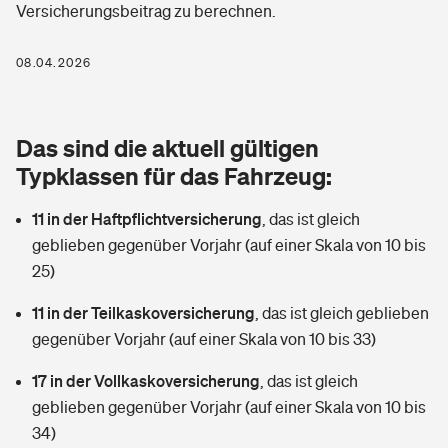
Versicherungsbeitrag zu berechnen.
Berufshaftpflichtversicherung
Rechts­schutz­ver­si­che­rung
Photovoltaik
Private Krankenversicherung
08.04.2026
Zur Übersicht
Fahrradversicherung
Wärmepumpen versichern
Zahnzusatzversicherung
Unfallversicherung
Tools
Das sind die aktuell gültigen
Glasversicherung
Dread-Disease-Versicherung
Typklassen für das Fahrzeug:
Kinderunfall­ver­si­che­rung
Rentenrechner: Wie viel Geld bekomme ich im Alter?
Vermieterrrechtsschutz
Tierkrankenversicherung
11 in der Haftpflichtversicherung
,
das ist gleich
Kinderinvalidität
geblieben gegenüber Vorjahr (auf einer Skala von 10 bis
Wer versichert was: Jetzt Versicherer finden
Mietkautionsversicherung
Zur Übersicht
25)
Reiseversicherung
Sie haben Fragen?
Restkreditversicherung
11 in der Teilkaskoversicherung
,
das ist gleich geblieben
Tools
gegenüber Vorjahr (auf einer Skala von 10 bis 33)
Hundehalter-Haftpflicht
Zur Übersicht
17 in der Vollkaskoversicherung
,
das ist gleich
Pferdehalter-Haftpflicht
Wer versichert was: Jetzt Versicherer finden
geblieben gegenüber Vorjahr (auf einer Skala von 10 bis
Tools
34)
Handyversicherung