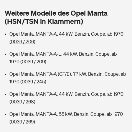
Sie haben Fragen?
Weitere Modelle des Opel Manta
Hochwasser-Check: Wie gefährdet ist Ihr Haus?
Private Cyberversicherung
Rentenrechner: Wie viel Geld bekomme ich im Alter?
(HSN/TSN in Klammern)
Wer versichert was: Jetzt Versicherer finden
Musikinstrumentenversicherung
Opel Manta, MANTA-A, 44 kW, Benzin, Coupe, ab 1970
(0039 / 206)
Sie haben Fragen?
Zur Übersicht
Opel Manta, MANTA-A-L, 44 kW, Benzin, Coupe, ab
1970
(0039 / 209)
Tools
Opel Manta, MANTA-A (GT/E), 77 kW, Benzin, Coupe, ab
1970
(0039 / 245)
Kinderunfall-Check: Mehr Sicherheit für deine Kids
Opel Manta, MANTA-A, 44 kW, Benzin, Coupe, ab 1970
Typklassen: So ist Ihr Auto eingestuft
(0039 / 268)
Opel Manta, MANTA-A, 55 kW, Benzin, Coupe, ab 1970
Sie haben Fragen?
(0039 / 269)