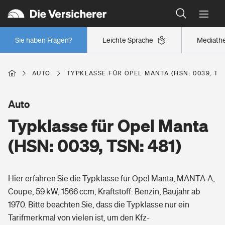
Typklassen: So ist Ihr Auto eingestuft
Wer versichert was: Jetzt Versicherer finden
Regionalklassen: So ist Ihre Region eingestuft
Sie haben Fragen?
Leichte Sprache
Mediath
Wer versichert was: Jetzt Versicherer finden
AUTO
TYPKLASSE FÜR OPEL MANTA (HSN: 0039, TSN
Beruf
Auto
Typklasse für Opel Manta
Berufsunfähigkeitsversicherung
Wohnen
(HSN: 0039, TSN: 481)
Erwerbsunfähigkeitsversicherung
Wohngebäudeversicherung
Hier erfahren Sie die Typklasse für Opel Manta, MANTA-A,
Freizeit
Grundfähigkeitsversicherung
Coupe, 59 kW, 1566 ccm, Kraftstoff: Benzin, Baujahr ab
Hausratversicherung
1970. Bitte beachten Sie, dass die Typklasse nur ein
Arbeitsrechtsschutz
Pri­vate Haft­pflicht­
Tarifmerkmal von vielen ist, um den Kfz-
Gesundheit
Elementarversicherung