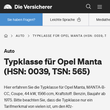
Typklassen: So ist Ihr Auto eingestuft
Wer versichert was: Jetzt Versicherer finden
Regionalklassen: So ist Ihre Region eingestuft
Sie haben Fragen?
Leichte Sprache
Mediath
Wer versichert was: Jetzt Versicherer finden
AUTO
TYPKLASSE FÜR OPEL MANTA (HSN: 0039, TSN
Beruf
Auto
Typklasse für Opel Manta
Berufsunfähigkeitsversicherung
Wohnen
(HSN: 0039, TSN: 565)
Erwerbsunfähigkeitsversicherung
Wohngebäudeversicherung
Hier erfahren Sie die Typklasse für Opel Manta, MANTA-B-
Freizeit
Grundfähigkeitsversicherung
CC, Coupe, 44 kW, 1566 ccm, Kraftstoff: Benzin, Baujahr ab
Hausratversicherung
1975. Bitte beachten Sie, dass die Typklasse nur ein
Arbeitsrechtsschutz
Pri­vate Haft­pflicht­
Tarifmerkmal von vielen ist, um den Kfz-
Gesundheit
Elementarversicherung