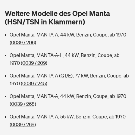
Sie haben Fragen?
Weitere Modelle des Opel Manta
Hochwasser-Check: Wie gefährdet ist Ihr Haus?
Private Cyberversicherung
Rentenrechner: Wie viel Geld bekomme ich im Alter?
(HSN/TSN in Klammern)
Wer versichert was: Jetzt Versicherer finden
Musikinstrumentenversicherung
Opel Manta, MANTA-A, 44 kW, Benzin, Coupe, ab 1970
(0039 / 206)
Sie haben Fragen?
Zur Übersicht
Opel Manta, MANTA-A-L, 44 kW, Benzin, Coupe, ab
1970
(0039 / 209)
Tools
Opel Manta, MANTA-A (GT/E), 77 kW, Benzin, Coupe, ab
1970
(0039 / 245)
Kinderunfall-Check: Mehr Sicherheit für deine Kids
Opel Manta, MANTA-A, 44 kW, Benzin, Coupe, ab 1970
Typklassen: So ist Ihr Auto eingestuft
(0039 / 268)
Opel Manta, MANTA-A, 55 kW, Benzin, Coupe, ab 1970
Sie haben Fragen?
(0039 / 269)