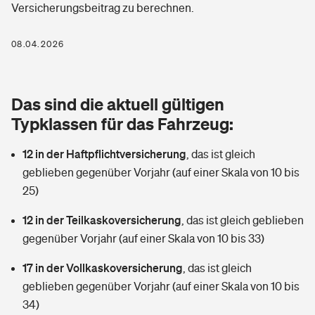
Versicherungsbeitrag zu berechnen.
Berufshaftpflichtversicherung
Rechts­schutz­ver­si­che­rung
Photovoltaik
Private Krankenversicherung
08.04.2026
Zur Übersicht
Fahrradversicherung
Wärmepumpen versichern
Zahnzusatzversicherung
Unfallversicherung
Tools
Das sind die aktuell gültigen
Glasversicherung
Dread-Disease-Versicherung
Typklassen für das Fahrzeug:
Kinderunfall­ver­si­che­rung
Rentenrechner: Wie viel Geld bekomme ich im Alter?
Vermieterrrechtsschutz
Tierkrankenversicherung
12 in der Haftpflichtversicherung
,
das ist gleich
Kinderinvalidität
geblieben gegenüber Vorjahr (auf einer Skala von 10 bis
Wer versichert was: Jetzt Versicherer finden
Mietkautionsversicherung
Zur Übersicht
25)
Reiseversicherung
Sie haben Fragen?
Restkreditversicherung
12 in der Teilkaskoversicherung
,
das ist gleich geblieben
Tools
gegenüber Vorjahr (auf einer Skala von 10 bis 33)
Hundehalter-Haftpflicht
Zur Übersicht
17 in der Vollkaskoversicherung
,
das ist gleich
Pferdehalter-Haftpflicht
Wer versichert was: Jetzt Versicherer finden
geblieben gegenüber Vorjahr (auf einer Skala von 10 bis
Tools
34)
Handyversicherung