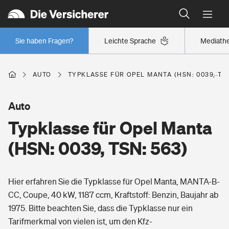
Typklassen: So ist Ihr Auto eingestuft
Wer versichert was: Jetzt Versicherer finden
Regionalklassen: So ist Ihre Region eingestuft
Sie haben Fragen?
Leichte Sprache
Mediath
Wer versichert was: Jetzt Versicherer finden
AUTO
TYPKLASSE FÜR OPEL MANTA (HSN: 0039, TSN
Beruf
Auto
Typklasse für Opel Manta
Berufsunfähigkeitsversicherung
Wohnen
(HSN: 0039, TSN: 563)
Erwerbsunfähigkeitsversicherung
Wohngebäudeversicherung
Hier erfahren Sie die Typklasse für Opel Manta, MANTA-B-
Freizeit
Grundfähigkeitsversicherung
CC, Coupe, 40 kW, 1187 ccm, Kraftstoff: Benzin, Baujahr ab
Hausratversicherung
1975. Bitte beachten Sie, dass die Typklasse nur ein
Arbeitsrechtsschutz
Pri­vate Haft­pflicht­
Tarifmerkmal von vielen ist, um den Kfz-
Gesundheit
Elementarversicherung