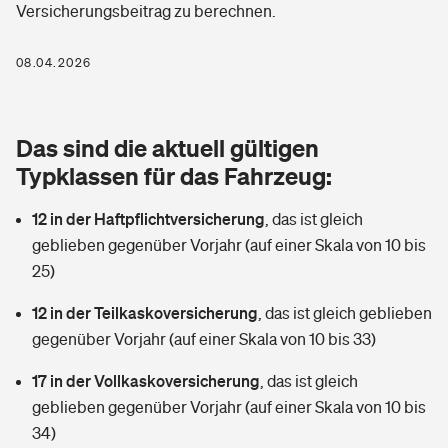
Versicherungsbeitrag zu berechnen.
Berufshaftpflichtversicherung
Rechts­schutz­ver­si­che­rung
Photovoltaik
Private Krankenversicherung
08.04.2026
Zur Übersicht
Fahrradversicherung
Wärmepumpen versichern
Zahnzusatzversicherung
Unfallversicherung
Tools
Das sind die aktuell gültigen
Glasversicherung
Dread-Disease-Versicherung
Typklassen für das Fahrzeug:
Kinderunfall­ver­si­che­rung
Rentenrechner: Wie viel Geld bekomme ich im Alter?
Vermieterrrechtsschutz
Tierkrankenversicherung
12 in der Haftpflichtversicherung
,
das ist gleich
Kinderinvalidität
geblieben gegenüber Vorjahr (auf einer Skala von 10 bis
Wer versichert was: Jetzt Versicherer finden
Mietkautionsversicherung
Zur Übersicht
25)
Reiseversicherung
Sie haben Fragen?
Restkreditversicherung
12 in der Teilkaskoversicherung
,
das ist gleich geblieben
Tools
gegenüber Vorjahr (auf einer Skala von 10 bis 33)
Hundehalter-Haftpflicht
Zur Übersicht
17 in der Vollkaskoversicherung
,
das ist gleich
Pferdehalter-Haftpflicht
Wer versichert was: Jetzt Versicherer finden
geblieben gegenüber Vorjahr (auf einer Skala von 10 bis
Tools
34)
Handyversicherung