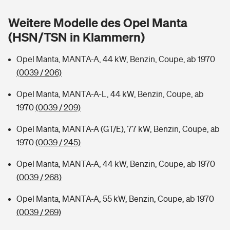
Sie haben Fragen?
Weitere Modelle des Opel Manta
Hochwasser-Check: Wie gefährdet ist Ihr Haus?
Private Cyberversicherung
Rentenrechner: Wie viel Geld bekomme ich im Alter?
(HSN/TSN in Klammern)
Wer versichert was: Jetzt Versicherer finden
Musikinstrumentenversicherung
Opel Manta, MANTA-A, 44 kW, Benzin, Coupe, ab 1970
(0039 / 206)
Sie haben Fragen?
Zur Übersicht
Opel Manta, MANTA-A-L, 44 kW, Benzin, Coupe, ab
1970
(0039 / 209)
Tools
Opel Manta, MANTA-A (GT/E), 77 kW, Benzin, Coupe, ab
1970
(0039 / 245)
Kinderunfall-Check: Mehr Sicherheit für deine Kids
Opel Manta, MANTA-A, 44 kW, Benzin, Coupe, ab 1970
Typklassen: So ist Ihr Auto eingestuft
(0039 / 268)
Opel Manta, MANTA-A, 55 kW, Benzin, Coupe, ab 1970
Sie haben Fragen?
(0039 / 269)