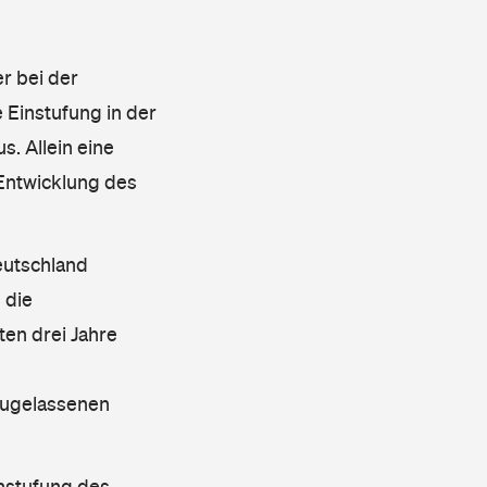
r bei der
 Einstufung in der
s. Allein eine
 Entwicklung des
eutschland
 die
en drei Jahre
 zugelassenen
instufung des