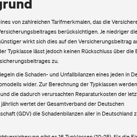
grund
eines von zahlreichen Tarifmerkmalen, das die Versichere
rsicherungsbeitrages berücksichtigen. Je niedriger die
ünstiger wirkt sich dies auf den Versicherungsbeitrag au
er Typklasse lässt jedoch keinen Rückschluss über die
sicherungsbeitrages zu.
iegeln die Schaden- und Unfallbilanzen eines jeden in D
omodells wider. Zur Berechnung der Typklassen werden
nd die dadurch verursachten Reparaturkosten der letzt
l jährlich wertet der Gesamtverband der Deutschen
schaft (GDV) die Schadenbilanzen aller in Deutschland
ichtversicherung gibt es 16 Typklassen (10-25), für die E