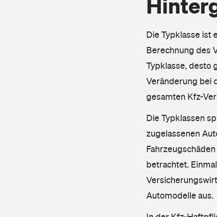
Hinter
Die Typklasse ist 
Berechnung des Ve
Typklasse, desto g
Veränderung bei d
gesamten Kfz-Ver
Die Typklassen sp
zugelassenen Aut
Fahrzeugschäden u
betrachtet. Einma
Versicherungswirt
Automodelle aus.
In der Kfz-Haftpfl