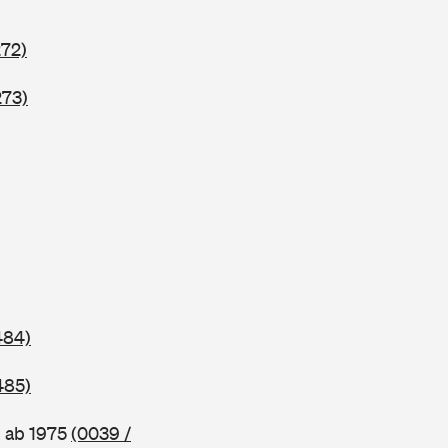
272)
273)
484)
485)
, ab 1975
(0039 /