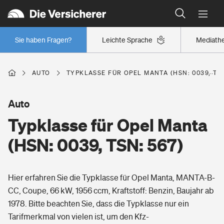
Typklassen: So ist Ihr Auto eingestuft
Wer versichert was: Jetzt Versicherer finden
Regionalklassen: So ist Ihre Region eingestuft
Sie haben Fragen?
Leichte Sprache
Mediath
Wer versichert was: Jetzt Versicherer finden
AUTO
TYPKLASSE FÜR OPEL MANTA (HSN: 0039, TSN
Beruf
Auto
Typklasse für Opel Manta
Berufsunfähigkeitsversicherung
Wohnen
(HSN: 0039, TSN: 567)
Erwerbsunfähigkeitsversicherung
Wohngebäudeversicherung
Hier erfahren Sie die Typklasse für Opel Manta, MANTA-B-
Freizeit
Grundfähigkeitsversicherung
CC, Coupe, 66 kW, 1956 ccm, Kraftstoff: Benzin, Baujahr ab
Hausratversicherung
1978. Bitte beachten Sie, dass die Typklasse nur ein
Arbeitsrechtsschutz
Pri­vate Haft­pflicht­
Tarifmerkmal von vielen ist, um den Kfz-
Gesundheit
Elementarversicherung