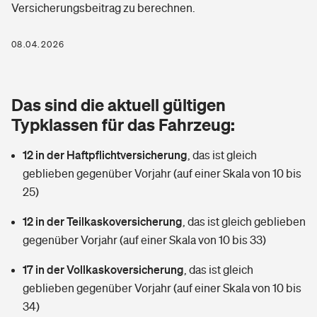
Versicherungsbeitrag zu berechnen.
Berufshaftpflichtversicherung
Rechts­schutz­ver­si­che­rung
Photovoltaik
Private Krankenversicherung
08.04.2026
Zur Übersicht
Fahrradversicherung
Wärmepumpen versichern
Zahnzusatzversicherung
Unfallversicherung
Tools
Das sind die aktuell gültigen
Glasversicherung
Dread-Disease-Versicherung
Typklassen für das Fahrzeug:
Kinderunfall­ver­si­che­rung
Rentenrechner: Wie viel Geld bekomme ich im Alter?
Vermieterrrechtsschutz
Tierkrankenversicherung
12 in der Haftpflichtversicherung
,
das ist gleich
Kinderinvalidität
geblieben gegenüber Vorjahr (auf einer Skala von 10 bis
Wer versichert was: Jetzt Versicherer finden
Mietkautionsversicherung
Zur Übersicht
25)
Reiseversicherung
Sie haben Fragen?
Restkreditversicherung
12 in der Teilkaskoversicherung
,
das ist gleich geblieben
Tools
gegenüber Vorjahr (auf einer Skala von 10 bis 33)
Hundehalter-Haftpflicht
Zur Übersicht
17 in der Vollkaskoversicherung
,
das ist gleich
Pferdehalter-Haftpflicht
Wer versichert was: Jetzt Versicherer finden
geblieben gegenüber Vorjahr (auf einer Skala von 10 bis
Tools
34)
Handyversicherung