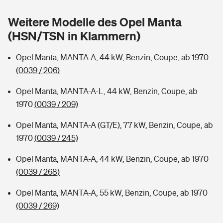
Sie haben Fragen?
Weitere Modelle des Opel Manta
Hochwasser-Check: Wie gefährdet ist Ihr Haus?
Private Cyberversicherung
Rentenrechner: Wie viel Geld bekomme ich im Alter?
(HSN/TSN in Klammern)
Wer versichert was: Jetzt Versicherer finden
Musikinstrumentenversicherung
Opel Manta, MANTA-A, 44 kW, Benzin, Coupe, ab 1970
(0039 / 206)
Sie haben Fragen?
Zur Übersicht
Opel Manta, MANTA-A-L, 44 kW, Benzin, Coupe, ab
1970
(0039 / 209)
Tools
Opel Manta, MANTA-A (GT/E), 77 kW, Benzin, Coupe, ab
1970
(0039 / 245)
Kinderunfall-Check: Mehr Sicherheit für deine Kids
Opel Manta, MANTA-A, 44 kW, Benzin, Coupe, ab 1970
Typklassen: So ist Ihr Auto eingestuft
(0039 / 268)
Opel Manta, MANTA-A, 55 kW, Benzin, Coupe, ab 1970
Sie haben Fragen?
(0039 / 269)