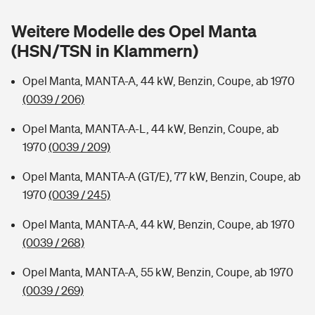
Sie haben Fragen?
Weitere Modelle des Opel Manta
Hochwasser-Check: Wie gefährdet ist Ihr Haus?
Private Cyberversicherung
Rentenrechner: Wie viel Geld bekomme ich im Alter?
(HSN/TSN in Klammern)
Wer versichert was: Jetzt Versicherer finden
Musikinstrumentenversicherung
Opel Manta, MANTA-A, 44 kW, Benzin, Coupe, ab 1970
(0039 / 206)
Sie haben Fragen?
Zur Übersicht
Opel Manta, MANTA-A-L, 44 kW, Benzin, Coupe, ab
1970
(0039 / 209)
Tools
Opel Manta, MANTA-A (GT/E), 77 kW, Benzin, Coupe, ab
1970
(0039 / 245)
Kinderunfall-Check: Mehr Sicherheit für deine Kids
Opel Manta, MANTA-A, 44 kW, Benzin, Coupe, ab 1970
Typklassen: So ist Ihr Auto eingestuft
(0039 / 268)
Opel Manta, MANTA-A, 55 kW, Benzin, Coupe, ab 1970
Sie haben Fragen?
(0039 / 269)