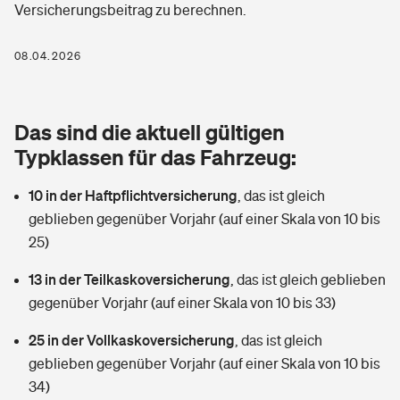
Versicherungsbeitrag zu berechnen.
Berufshaftpflichtversicherung
Rechts­schutz­ver­si­che­rung
Photovoltaik
Private Krankenversicherung
08.04.2026
Zur Übersicht
Fahrradversicherung
Wärmepumpen versichern
Zahnzusatzversicherung
Unfallversicherung
Tools
Das sind die aktuell gültigen
Glasversicherung
Dread-Disease-Versicherung
Typklassen für das Fahrzeug:
Kinderunfall­ver­si­che­rung
Rentenrechner: Wie viel Geld bekomme ich im Alter?
Vermieterrrechtsschutz
Tierkrankenversicherung
10 in der Haftpflichtversicherung
,
das ist gleich
Kinderinvalidität
geblieben gegenüber Vorjahr (auf einer Skala von 10 bis
Wer versichert was: Jetzt Versicherer finden
Mietkautionsversicherung
Zur Übersicht
25)
Reiseversicherung
Sie haben Fragen?
Restkreditversicherung
13 in der Teilkaskoversicherung
,
das ist gleich geblieben
Tools
gegenüber Vorjahr (auf einer Skala von 10 bis 33)
Hundehalter-Haftpflicht
Zur Übersicht
25 in der Vollkaskoversicherung
,
das ist gleich
Pferdehalter-Haftpflicht
Wer versichert was: Jetzt Versicherer finden
geblieben gegenüber Vorjahr (auf einer Skala von 10 bis
Tools
34)
Handyversicherung