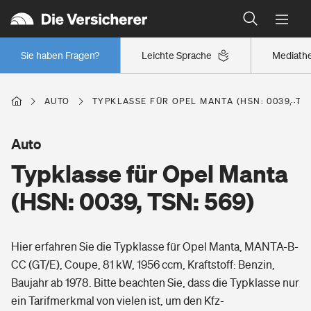
Typklassen: So ist Ihr Auto eingestuft
Wer versichert was: Jetzt Versicherer finden
Regionalklassen: So ist Ihre Region eingestuft
Sie haben Fragen?
Leichte Sprache
Mediath
Wer versichert was: Jetzt Versicherer finden
AUTO
TYPKLASSE FÜR OPEL MANTA (HSN: 0039, TSN
Beruf
Auto
Typklasse für Opel Manta
Berufsunfähigkeitsversicherung
Wohnen
(HSN: 0039, TSN: 569)
Erwerbsunfähigkeitsversicherung
Wohngebäudeversicherung
Hier erfahren Sie die Typklasse für Opel Manta, MANTA-B-
Freizeit
Grundfähigkeitsversicherung
CC (GT/E), Coupe, 81 kW, 1956 ccm, Kraftstoff: Benzin,
Hausratversicherung
Baujahr ab 1978. Bitte beachten Sie, dass die Typklasse nur
Arbeitsrechtsschutz
Pri­vate Haft­pflicht­
ein Tarifmerkmal von vielen ist, um den Kfz-
Gesundheit
Elementarversicherung