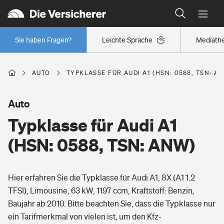
Typklassen: So ist Ihr Auto eingestuft
Wer versichert was: Jetzt Versicherer finden
Regionalklassen: So ist Ihre Region eingestuft
Sie haben Fragen?
Leichte Sprache
Mediath
Wer versichert was: Jetzt Versicherer finden
AUTO
TYPKLASSE FÜR AUDI A1 (HSN: 0588, TSN: A
Beruf
Auto
Typklasse für Audi A1
Berufsunfähigkeitsversicherung
Wohnen
(HSN: 0588, TSN: ANW)
Erwerbsunfähigkeitsversicherung
Wohngebäudeversicherung
Hier erfahren Sie die Typklasse für Audi A1, 8X (A1 1.2
Freizeit
Grundfähigkeitsversicherung
TFSI), Limousine, 63 kW, 1197 ccm, Kraftstoff: Benzin,
Hausratversicherung
Baujahr ab 2010. Bitte beachten Sie, dass die Typklasse nur
Arbeitsrechtsschutz
Pri­vate Haft­pflicht­
ein Tarifmerkmal von vielen ist, um den Kfz-
Gesundheit
Elementarversicherung