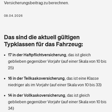
Versicherungsbeitrag zu berechnen.
Berufshaftpflichtversicherung
Rechts­schutz­ver­si­che­rung
Photovoltaik
Private Krankenversicherung
08.04.2026
Zur Übersicht
Fahrradversicherung
Wärmepumpen versichern
Zahnzusatzversicherung
Unfallversicherung
Tools
Das sind die aktuell gültigen
Glasversicherung
Dread-Disease-Versicherung
Typklassen für das Fahrzeug:
Kinderunfall­ver­si­che­rung
Rentenrechner: Wie viel Geld bekomme ich im Alter?
Vermieterrrechtsschutz
Tierkrankenversicherung
17 in der Haftpflichtversicherung
,
das ist gleich
Kinderinvalidität
geblieben gegenüber Vorjahr (auf einer Skala von 10 bis
Wer versichert was: Jetzt Versicherer finden
Mietkautionsversicherung
Zur Übersicht
25)
Reiseversicherung
Sie haben Fragen?
Restkreditversicherung
16 in der Teilkaskoversicherung
,
das ist eine Klasse
Tools
niedriger als im Vorjahr (auf einer Skala von 10 bis 33)
Hundehalter-Haftpflicht
Zur Übersicht
14 in der Vollkaskoversicherung
,
das ist gleich
Pferdehalter-Haftpflicht
Wer versichert was: Jetzt Versicherer finden
geblieben gegenüber Vorjahr (auf einer Skala von 10 bis
Tools
34)
Handyversicherung