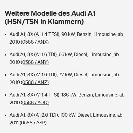
Sie haben Fragen?
Weitere Modelle des Audi A1
Hochwasser-Check: Wie gefährdet ist Ihr Haus?
Private Cyberversicherung
Rentenrechner: Wie viel Geld bekomme ich im Alter?
(HSN/TSN in Klammern)
Wer versichert was: Jetzt Versicherer finden
Musikinstrumentenversicherung
Audi A1, 8X (A1 1.4 TFSI), 90 kW, Benzin, Limousine, ab
2010
(0588 / ANX)
Sie haben Fragen?
Zur Übersicht
Audi A1, 8X (A1 1.6 TDI), 66 kW, Diesel, Limousine, ab
2010
(0588 / ANY)
Tools
Audi A1, 8X (A1 1.6 TDI), 77 kW, Diesel, Limousine, ab
2010
(0588 / ANZ)
Kinderunfall-Check: Mehr Sicherheit für deine Kids
Audi A1, 8X (A1 1.4 TFSI), 136 kW, Benzin, Limousine, ab
Typklassen: So ist Ihr Auto eingestuft
2010
(0588 / AOC)
Audi A1, 8X (A1 2.0 TDI), 100 kW, Diesel, Limousine, ab
Sie haben Fragen?
2011
(0588 / ASP)