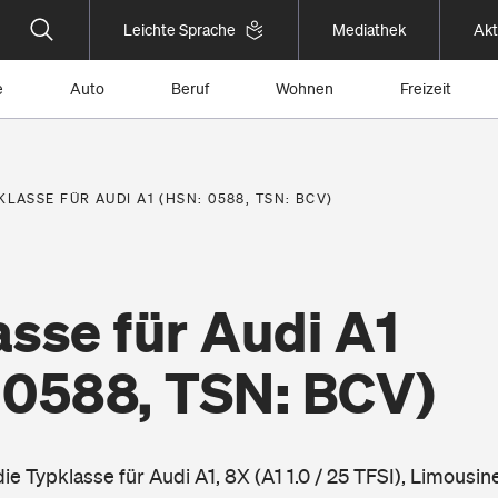
Leichte Sprache
Mediathek
Akt
e
Auto
Beruf
Wohnen
Freizeit
KLASSE FÜR AUDI A1 (HSN: 0588, TSN: BCV)
sse für Audi A1
 0588, TSN: BCV)
die Typklasse für Audi A1, 8X (A1 1.0 / 25 TFSI), Limousi