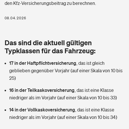
den Kfz-Versicherungsbeitrag zu berechnen.
Berufshaftpflichtversicherung
Rechts­schutz­ver­si­che­rung
Photovoltaik
Private Krankenversicherung
08.04.2026
Zur Übersicht
Fahrradversicherung
Wärmepumpen versichern
Zahnzusatzversicherung
Unfallversicherung
Tools
Das sind die aktuell gültigen
Glasversicherung
Dread-Disease-Versicherung
Typklassen für das Fahrzeug:
Kinderunfall­ver­si­che­rung
Rentenrechner: Wie viel Geld bekomme ich im Alter?
Vermieterrrechtsschutz
Tierkrankenversicherung
17 in der Haftpflichtversicherung
,
das ist gleich
Kinderinvalidität
geblieben gegenüber Vorjahr (auf einer Skala von 10 bis
Wer versichert was: Jetzt Versicherer finden
Mietkautionsversicherung
Zur Übersicht
25)
Reiseversicherung
Sie haben Fragen?
Restkreditversicherung
16 in der Teilkaskoversicherung
,
das ist eine Klasse
Tools
niedriger als im Vorjahr (auf einer Skala von 10 bis 33)
Hundehalter-Haftpflicht
Zur Übersicht
14 in der Vollkaskoversicherung
,
das ist eine Klasse
Pferdehalter-Haftpflicht
Wer versichert was: Jetzt Versicherer finden
niedriger als im Vorjahr (auf einer Skala von 10 bis 34)
Tools
Handyversicherung