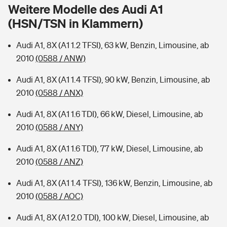
Sie haben Fragen?
Weitere Modelle des Audi A1
(HSN/TSN in Klammern)
Hochwasser-Check: Wie gefährdet ist Ihr Haus?
Private Cyberversicherung
Rentenrechner: Wie viel Geld bekomme ich im Alter?
Audi A1, 8X (A1 1.2 TFSI), 63 kW, Benzin, Limousine, ab
Wer versichert was: Jetzt Versicherer finden
Musikinstrumentenversicherung
2010
(0588 / ANW)
Sie haben Fragen?
Zur Übersicht
Audi A1, 8X (A1 1.4 TFSI), 90 kW, Benzin, Limousine, ab
2010
(0588 / ANX)
Tools
Audi A1, 8X (A1 1.6 TDI), 66 kW, Diesel, Limousine, ab
2010
(0588 / ANY)
Kinderunfall-Check: Mehr Sicherheit für deine Kids
Audi A1, 8X (A1 1.6 TDI), 77 kW, Diesel, Limousine, ab
2010
(0588 / ANZ)
Typklassen: So ist Ihr Auto eingestuft
Audi A1, 8X (A1 1.4 TFSI), 136 kW, Benzin, Limousine, ab
2010
(0588 / AOC)
Sie haben Fragen?
Audi A1, 8X (A1 2.0 TDI), 100 kW, Diesel, Limousine, ab