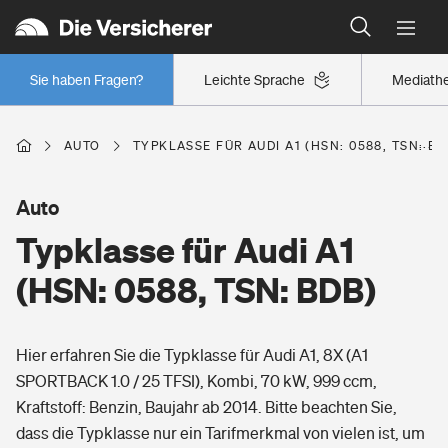
Typklassen: So ist Ihr Auto eingestuft
Wer versichert was: Jetzt Versicherer finden
Regionalklassen: So ist Ihre Region eingestuft
Sie haben Fragen?
Leichte Sprache
Mediath
Wer versichert was: Jetzt Versicherer finden
AUTO
TYPKLASSE FÜR AUDI A1 (HSN: 0588, TSN: BD
Beruf
Auto
Typklasse für Audi A1
Berufsunfähigkeitsversicherung
Wohnen
(HSN: 0588, TSN: BDB)
Erwerbsunfähigkeitsversicherung
Wohngebäudeversicherung
Hier erfahren Sie die Typklasse für Audi A1, 8X (A1
Freizeit
Grundfähigkeitsversicherung
SPORTBACK 1.0 / 25 TFSI), Kombi, 70 kW, 999 ccm,
Hausratversicherung
Kraftstoff: Benzin, Baujahr ab 2014. Bitte beachten Sie,
Arbeitsrechtsschutz
Pri­vate Haft­pflicht­
dass die Typklasse nur ein Tarifmerkmal von vielen ist, um
Gesundheit
Elementarversicherung