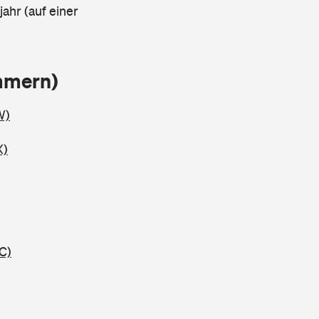
ahr (auf einer
mmern)
W)
X)
C)