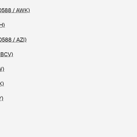
0588 / AWK)
H)
0588 / AZI)
 BCV)
W)
X)
Y)