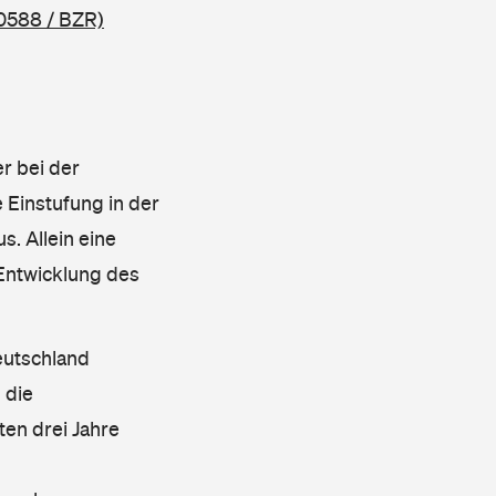
0588 / BZR)
r bei der
 Einstufung in der
s. Allein eine
 Entwicklung des
eutschland
 die
en drei Jahre