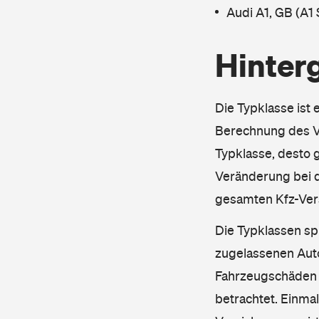
Audi A1, GB (A1
Hinter
Die Typklasse ist 
Berechnung des Ve
Typklasse, desto g
Veränderung bei d
gesamten Kfz-Ver
Die Typklassen sp
zugelassenen Aut
Fahrzeugschäden u
betrachtet. Einma