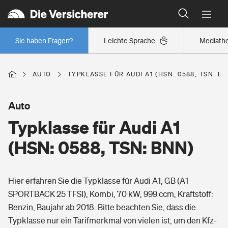
Typklassen: So ist Ihr Auto eingestuft
Wer versichert was: Jetzt Versicherer finden
Regionalklassen: So ist Ihre Region eingestuft
Sie haben Fragen?
Leichte Sprache
Mediath
Wer versichert was: Jetzt Versicherer finden
AUTO
TYPKLASSE FÜR AUDI A1 (HSN: 0588, TSN: B
Beruf
Auto
Typklasse für Audi A1
Berufsunfähigkeitsversicherung
Wohnen
(HSN: 0588, TSN: BNN)
Erwerbsunfähigkeitsversicherung
Wohngebäudeversicherung
Hier erfahren Sie die Typklasse für Audi A1, GB (A1
Freizeit
Grundfähigkeitsversicherung
SPORTBACK 25 TFSI), Kombi, 70 kW, 999 ccm, Kraftstoff:
Hausratversicherung
Benzin, Baujahr ab 2018. Bitte beachten Sie, dass die
Arbeitsrechtsschutz
Pri­vate Haft­pflicht­
Typklasse nur ein Tarifmerkmal von vielen ist, um den Kfz-
Gesundheit
Elementarversicherung