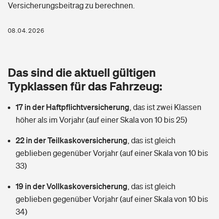
Versicherungsbeitrag zu berechnen.
Berufshaftpflichtversicherung
Rechts­schutz­ver­si­che­rung
Photovoltaik
Private Krankenversicherung
08.04.2026
Zur Übersicht
Fahrradversicherung
Wärmepumpen versichern
Zahnzusatzversicherung
Unfallversicherung
Tools
Das sind die aktuell gültigen
Glasversicherung
Dread-Disease-Versicherung
Typklassen für das Fahrzeug:
Kinderunfall­ver­si­che­rung
Rentenrechner: Wie viel Geld bekomme ich im Alter?
Vermieterrrechtsschutz
Tierkrankenversicherung
17 in der Haftpflichtversicherung
,
das ist zwei Klassen
Kinderinvalidität
höher als im Vorjahr (auf einer Skala von 10 bis 25)
Wer versichert was: Jetzt Versicherer finden
Mietkautionsversicherung
Zur Übersicht
22 in der Teilkaskoversicherung
,
das ist gleich
Reiseversicherung
Sie haben Fragen?
Restkreditversicherung
geblieben gegenüber Vorjahr (auf einer Skala von 10 bis
Tools
33)
Hundehalter-Haftpflicht
Zur Übersicht
19 in der Vollkaskoversicherung
,
das ist gleich
Pferdehalter-Haftpflicht
Wer versichert was: Jetzt Versicherer finden
geblieben gegenüber Vorjahr (auf einer Skala von 10 bis
Tools
34)
Handyversicherung