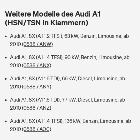
Sie haben Fragen?
Weitere Modelle des Audi A1
Hochwasser-Check: Wie gefährdet ist Ihr Haus?
Private Cyberversicherung
Rentenrechner: Wie viel Geld bekomme ich im Alter?
(HSN/TSN in Klammern)
Wer versichert was: Jetzt Versicherer finden
Musikinstrumentenversicherung
Audi A1, 8X (A1 1.2 TFSI), 63 kW, Benzin, Limousine, ab
2010
(0588 / ANW)
Sie haben Fragen?
Zur Übersicht
Audi A1, 8X (A1 1.4 TFSI), 90 kW, Benzin, Limousine, ab
2010
(0588 / ANX)
Tools
Audi A1, 8X (A1 1.6 TDI), 66 kW, Diesel, Limousine, ab
2010
(0588 / ANY)
Kinderunfall-Check: Mehr Sicherheit für deine Kids
Audi A1, 8X (A1 1.6 TDI), 77 kW, Diesel, Limousine, ab
Typklassen: So ist Ihr Auto eingestuft
2010
(0588 / ANZ)
Audi A1, 8X (A1 1.4 TFSI), 136 kW, Benzin, Limousine, ab
Sie haben Fragen?
2010
(0588 / AOC)