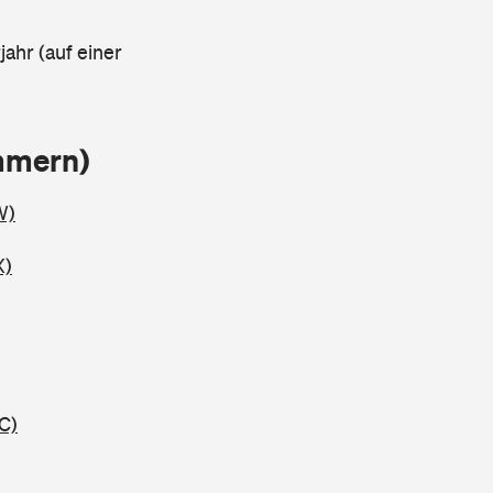
ahr (auf einer
mmern)
W)
X)
C)