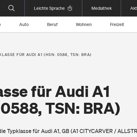
Leichte Sprache
Mediathek
Akt
e
Auto
Beruf
Wohnen
Freizeit
KLASSE FÜR AUDI A1 (HSN: 0588, TSN: BRA)
sse für Audi A1
 0588, TSN: BRA)
 die Typklasse für Audi A1, GB (A1 CITYCARVER / ALLST