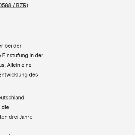
0588 / BZR)
r bei der
 Einstufung in der
s. Allein eine
 Entwicklung des
eutschland
 die
en drei Jahre