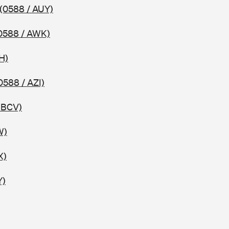
(0588 / AUY)
0588 / AWK)
H)
0588 / AZI)
 BCV)
W)
X)
Y)