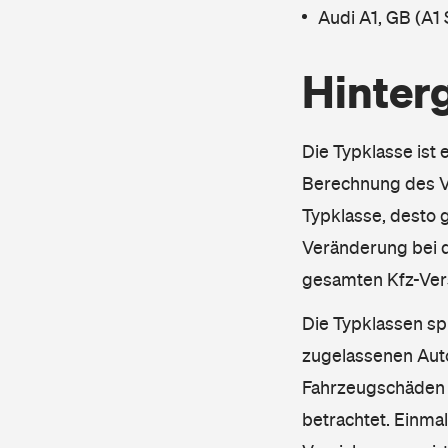
Audi A1, GB (A1
Hinter
Die Typklasse ist 
Berechnung des Ve
Typklasse, desto g
Veränderung bei d
gesamten Kfz-Ver
Die Typklassen sp
zugelassenen Aut
Fahrzeugschäden u
betrachtet. Einma