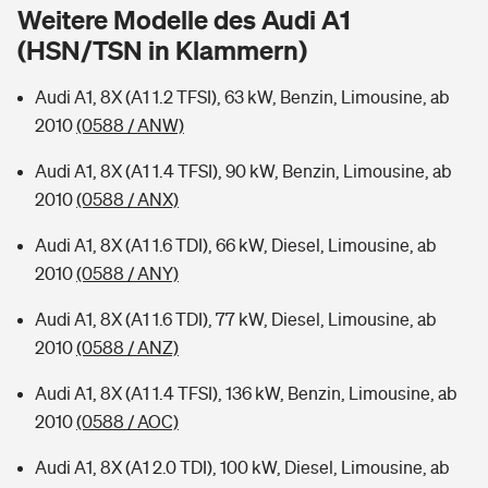
Sie haben Fragen?
Weitere Modelle des Audi A1
(HSN/TSN in Klammern)
Hochwasser-Check: Wie gefährdet ist Ihr Haus?
Private Cyberversicherung
Rentenrechner: Wie viel Geld bekomme ich im Alter?
Audi A1, 8X (A1 1.2 TFSI), 63 kW, Benzin, Limousine, ab
Wer versichert was: Jetzt Versicherer finden
Musikinstrumentenversicherung
2010
(0588 / ANW)
Sie haben Fragen?
Zur Übersicht
Audi A1, 8X (A1 1.4 TFSI), 90 kW, Benzin, Limousine, ab
2010
(0588 / ANX)
Tools
Audi A1, 8X (A1 1.6 TDI), 66 kW, Diesel, Limousine, ab
2010
(0588 / ANY)
Kinderunfall-Check: Mehr Sicherheit für deine Kids
Audi A1, 8X (A1 1.6 TDI), 77 kW, Diesel, Limousine, ab
2010
(0588 / ANZ)
Typklassen: So ist Ihr Auto eingestuft
Audi A1, 8X (A1 1.4 TFSI), 136 kW, Benzin, Limousine, ab
2010
(0588 / AOC)
Sie haben Fragen?
Audi A1, 8X (A1 2.0 TDI), 100 kW, Diesel, Limousine, ab