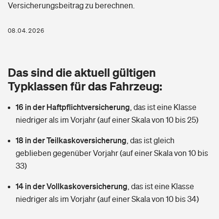
Versicherungsbeitrag zu berechnen.
Berufshaftpflichtversicherung
Rechts­schutz­ver­si­che­rung
Photovoltaik
Private Krankenversicherung
08.04.2026
Zur Übersicht
Fahrradversicherung
Wärmepumpen versichern
Zahnzusatzversicherung
Unfallversicherung
Tools
Das sind die aktuell gültigen
Glasversicherung
Dread-Disease-Versicherung
Typklassen für das Fahrzeug:
Kinderunfall­ver­si­che­rung
Rentenrechner: Wie viel Geld bekomme ich im Alter?
Vermieterrrechtsschutz
Tierkrankenversicherung
16 in der Haftpflichtversicherung
,
das ist eine Klasse
Kinderinvalidität
niedriger als im Vorjahr (auf einer Skala von 10 bis 25)
Wer versichert was: Jetzt Versicherer finden
Mietkautionsversicherung
Zur Übersicht
18 in der Teilkaskoversicherung
,
das ist gleich
Reiseversicherung
Sie haben Fragen?
Restkreditversicherung
geblieben gegenüber Vorjahr (auf einer Skala von 10 bis
Tools
33)
Hundehalter-Haftpflicht
Zur Übersicht
14 in der Vollkaskoversicherung
,
das ist eine Klasse
Pferdehalter-Haftpflicht
Wer versichert was: Jetzt Versicherer finden
niedriger als im Vorjahr (auf einer Skala von 10 bis 34)
Tools
Handyversicherung