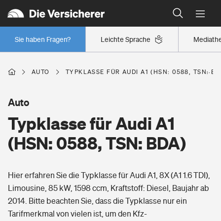
Typklassen: So ist Ihr Auto eingestuft
Wer versichert was: Jetzt Versicherer finden
Regionalklassen: So ist Ihre Region eingestuft
Sie haben Fragen?
Leichte Sprache
Mediath
Wer versichert was: Jetzt Versicherer finden
AUTO
TYPKLASSE FÜR AUDI A1 (HSN: 0588, TSN: BD
Beruf
Auto
Typklasse für Audi A1
Berufsunfähigkeitsversicherung
Wohnen
(HSN: 0588, TSN: BDA)
Erwerbsunfähigkeitsversicherung
Wohngebäudeversicherung
Hier erfahren Sie die Typklasse für Audi A1, 8X (A1 1.6 TDI),
Freizeit
Grundfähigkeitsversicherung
Limousine, 85 kW, 1598 ccm, Kraftstoff: Diesel, Baujahr ab
Hausratversicherung
2014. Bitte beachten Sie, dass die Typklasse nur ein
Arbeitsrechtsschutz
Pri­vate Haft­pflicht­
Tarifmerkmal von vielen ist, um den Kfz-
Gesundheit
Elementarversicherung