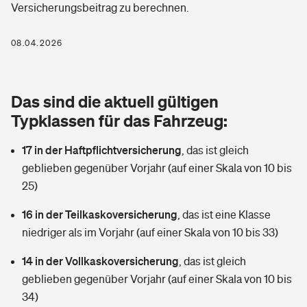
Versicherungsbeitrag zu berechnen.
Berufshaftpflichtversicherung
Rechts­schutz­ver­si­che­rung
Photovoltaik
Private Krankenversicherung
08.04.2026
Zur Übersicht
Fahrradversicherung
Wärmepumpen versichern
Zahnzusatzversicherung
Unfallversicherung
Tools
Das sind die aktuell gültigen
Glasversicherung
Dread-Disease-Versicherung
Typklassen für das Fahrzeug:
Kinderunfall­ver­si­che­rung
Rentenrechner: Wie viel Geld bekomme ich im Alter?
Vermieterrrechtsschutz
Tierkrankenversicherung
17 in der Haftpflichtversicherung
,
das ist gleich
Kinderinvalidität
geblieben gegenüber Vorjahr (auf einer Skala von 10 bis
Wer versichert was: Jetzt Versicherer finden
Mietkautionsversicherung
Zur Übersicht
25)
Reiseversicherung
Sie haben Fragen?
Restkreditversicherung
16 in der Teilkaskoversicherung
,
das ist eine Klasse
Tools
niedriger als im Vorjahr (auf einer Skala von 10 bis 33)
Hundehalter-Haftpflicht
Zur Übersicht
14 in der Vollkaskoversicherung
,
das ist gleich
Pferdehalter-Haftpflicht
Wer versichert was: Jetzt Versicherer finden
geblieben gegenüber Vorjahr (auf einer Skala von 10 bis
Tools
34)
Handyversicherung