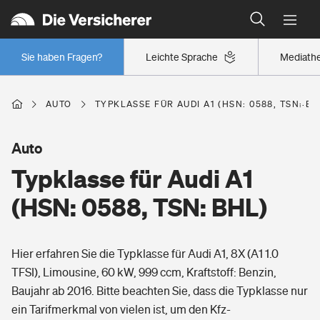
Typklassen: So ist Ihr Auto eingestuft
Wer versichert was: Jetzt Versicherer finden
Regionalklassen: So ist Ihre Region eingestuft
Sie haben Fragen?
Leichte Sprache
Mediath
Wer versichert was: Jetzt Versicherer finden
AUTO
TYPKLASSE FÜR AUDI A1 (HSN: 0588, TSN: BH
Beruf
Auto
Typklasse für Audi A1
Berufsunfähigkeitsversicherung
Wohnen
(HSN: 0588, TSN: BHL)
Erwerbsunfähigkeitsversicherung
Wohngebäudeversicherung
Hier erfahren Sie die Typklasse für Audi A1, 8X (A1 1.0
Freizeit
Grundfähigkeitsversicherung
TFSI), Limousine, 60 kW, 999 ccm, Kraftstoff: Benzin,
Hausratversicherung
Baujahr ab 2016. Bitte beachten Sie, dass die Typklasse nur
Arbeitsrechtsschutz
Pri­vate Haft­pflicht­
ein Tarifmerkmal von vielen ist, um den Kfz-
Gesundheit
Elementarversicherung