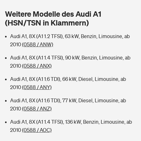
Sie haben Fragen?
Weitere Modelle des Audi A1
Hochwasser-Check: Wie gefährdet ist Ihr Haus?
Private Cyberversicherung
Rentenrechner: Wie viel Geld bekomme ich im Alter?
(HSN/TSN in Klammern)
Wer versichert was: Jetzt Versicherer finden
Musikinstrumentenversicherung
Audi A1, 8X (A1 1.2 TFSI), 63 kW, Benzin, Limousine, ab
2010
(0588 / ANW)
Sie haben Fragen?
Zur Übersicht
Audi A1, 8X (A1 1.4 TFSI), 90 kW, Benzin, Limousine, ab
2010
(0588 / ANX)
Tools
Audi A1, 8X (A1 1.6 TDI), 66 kW, Diesel, Limousine, ab
2010
(0588 / ANY)
Kinderunfall-Check: Mehr Sicherheit für deine Kids
Audi A1, 8X (A1 1.6 TDI), 77 kW, Diesel, Limousine, ab
Typklassen: So ist Ihr Auto eingestuft
2010
(0588 / ANZ)
Audi A1, 8X (A1 1.4 TFSI), 136 kW, Benzin, Limousine, ab
Sie haben Fragen?
2010
(0588 / AOC)