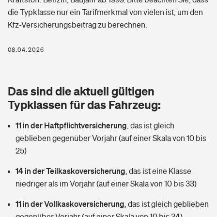
Berufshaftpflichtversicherung
die Typklasse nur ein Tarifmerkmal von vielen ist, um den
Rechts­schutz­ver­si­che­rung
Kfz-Versicherungsbeitrag zu berechnen.
Photovoltaik
Private Krankenversicherung
Zur Übersicht
Fahrradversicherung
Wärmepumpen versichern
08.04.2026
Zahnzusatzversicherung
Unfallversicherung
Tools
Glasversicherung
Dread-Disease-Versicherung
Das sind die aktuell gültigen
Kinderunfall­ver­si­che­rung
Rentenrechner: Wie viel Geld bekomme ich im Alter?
Vermieterrrechtsschutz
Typklassen für das Fahrzeug:
Tierkrankenversicherung
Kinderinvalidität
11 in der Haftpflichtversicherung
,
das ist gleich
Wer versichert was: Jetzt Versicherer finden
Mietkautionsversicherung
Zur Übersicht
geblieben gegenüber Vorjahr (auf einer Skala von 10 bis
Reiseversicherung
25)
Sie haben Fragen?
Restkreditversicherung
Tools
Hundehalter-Haftpflicht
14 in der Teilkaskoversicherung
,
das ist eine Klasse
Zur Übersicht
niedriger als im Vorjahr (auf einer Skala von 10 bis 33)
Pferdehalter-Haftpflicht
Wer versichert was: Jetzt Versicherer finden
11 in der Vollkaskoversicherung
,
das ist gleich geblieben
Tools
Handyversicherung
gegenüber Vorjahr (auf einer Skala von 10 bis 34)