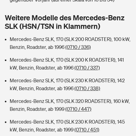
Sie haben Fragen?
Hochwasser-Check: Wie gefährdet ist Ihr Haus?
Private Cyberversicherung
Weitere Modelle des Mercedes-Benz
Rentenrechner: Wie viel Geld bekomme ich im Alter?
SLK (HSN/TSN in Klammern)
Wer versichert was: Jetzt Versicherer finden
Musikinstrumentenversicherung
Mercedes-Benz SLK, 170 (SLK 200 ROADSTER), 100 kW,
Sie haben Fragen?
Zur Übersicht
Benzin, Roadster, ab 1996
(0710 / 336)
Mercedes-Benz SLK, 170 (SLK 200 K ROADSTER), 141
Tools
kW, Benzin, Roadster, ab 1996
(0710 / 337)
Mercedes-Benz SLK, 170 (SLK 230 K ROADSTER), 142
Kinderunfall-Check: Mehr Sicherheit für deine Kids
kW, Benzin, Roadster, ab 1996
(0710 / 338)
Mercedes-Benz SLK, 170 (SLK 320 ROADSTER), 160 kW,
Typklassen: So ist Ihr Auto eingestuft
Benzin, Roadster, ab 1999
(0710 / 447)
Sie haben Fragen?
Mercedes-Benz SLK, 170 (SLK 230 K ROADSTER), 145
kW, Benzin, Roadster, ab 1999
(0710 / 451)