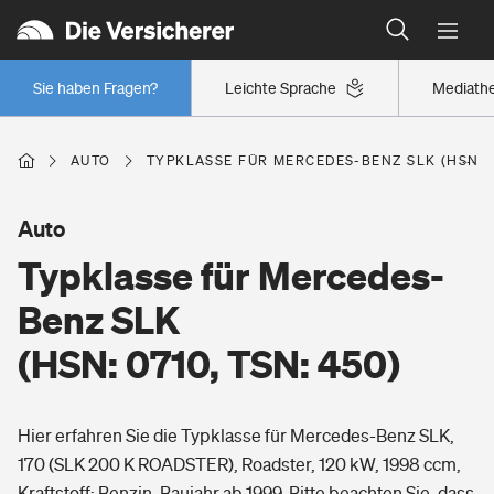
Typklassen: So ist Ihr Auto eingestuft
Wer versichert was: Jetzt Versicherer finden
Regionalklassen: So ist Ihre Region eingestuft
Sie haben Fragen?
Leichte Sprache
Mediath
Wer versichert was: Jetzt Versicherer finden
AUTO
TYPKLASSE FÜR MERCEDES-BENZ SLK (HSN: 07
Beruf
Auto
Typklasse für Mercedes-
Berufsunfähigkeitsversicherung
Wohnen
Benz SLK
Erwerbsunfähigkeitsversicherung
(HSN: 0710, TSN: 450)
Wohngebäudeversicherung
Freizeit
Grundfähigkeitsversicherung
Hier erfahren Sie die Typklasse für Mercedes-Benz SLK,
Hausratversicherung
Arbeitsrechtsschutz
170 (SLK 200 K ROADSTER), Roadster, 120 kW, 1998 ccm,
Pri­vate Haft­pflicht­
Gesundheit
Kraftstoff: Benzin, Baujahr ab 1999. Bitte beachten Sie, dass
Elementarversicherung