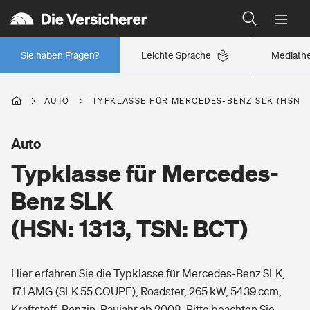
Typklassen: So ist Ihr Auto eingestuft
Wer versichert was: Jetzt Versicherer finden
Regionalklassen: So ist Ihre Region eingestuft
Sie haben Fragen?
Leichte Sprache
Mediath
Wer versichert was: Jetzt Versicherer finden
AUTO
TYPKLASSE FÜR MERCEDES-BENZ SLK (HSN: 1
Beruf
Auto
Typklasse für Mercedes-
Berufsunfähigkeitsversicherung
Wohnen
Benz SLK
Erwerbsunfähigkeitsversicherung
(HSN: 1313, TSN: BCT)
Wohngebäudeversicherung
Freizeit
Grundfähigkeitsversicherung
Hier erfahren Sie die Typklasse für Mercedes-Benz SLK,
Hausratversicherung
Arbeitsrechtsschutz
171 AMG (SLK 55 COUPE), Roadster, 265 kW, 5439 ccm,
Pri­vate Haft­pflicht­
Gesundheit
Kraftstoff: Benzin, Baujahr ab 2008. Bitte beachten Sie,
Elementarversicherung