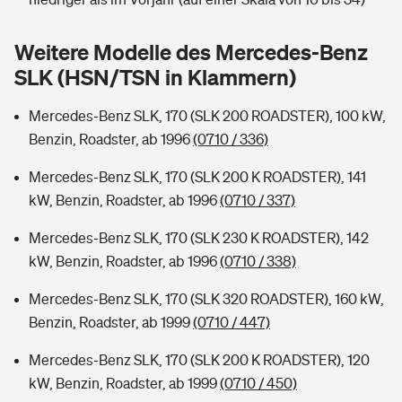
Sie haben Fragen?
Hochwasser-Check: Wie gefährdet ist Ihr Haus?
Private Cyberversicherung
Weitere Modelle des Mercedes-Benz
Rentenrechner: Wie viel Geld bekomme ich im Alter?
SLK (HSN/TSN in Klammern)
Wer versichert was: Jetzt Versicherer finden
Musikinstrumentenversicherung
Mercedes-Benz SLK, 170 (SLK 200 ROADSTER), 100 kW,
Sie haben Fragen?
Zur Übersicht
Benzin, Roadster, ab 1996
(0710 / 336)
Mercedes-Benz SLK, 170 (SLK 200 K ROADSTER), 141
Tools
kW, Benzin, Roadster, ab 1996
(0710 / 337)
Mercedes-Benz SLK, 170 (SLK 230 K ROADSTER), 142
Kinderunfall-Check: Mehr Sicherheit für deine Kids
kW, Benzin, Roadster, ab 1996
(0710 / 338)
Mercedes-Benz SLK, 170 (SLK 320 ROADSTER), 160 kW,
Typklassen: So ist Ihr Auto eingestuft
Benzin, Roadster, ab 1999
(0710 / 447)
Sie haben Fragen?
Mercedes-Benz SLK, 170 (SLK 200 K ROADSTER), 120
kW, Benzin, Roadster, ab 1999
(0710 / 450)