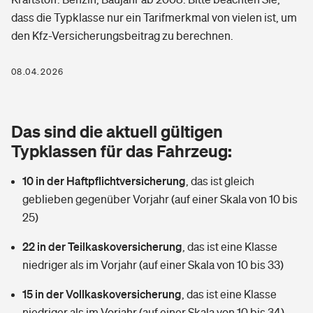
Berufshaftpflichtversicherung
dass die Typklasse nur ein Tarifmerkmal von vielen ist, um
Rechts­schutz­ver­si­che­rung
den Kfz-Versicherungsbeitrag zu berechnen.
Photovoltaik
Private Krankenversicherung
Zur Übersicht
Fahrradversicherung
Wärmepumpen versichern
08.04.2026
Zahnzusatzversicherung
Unfallversicherung
Tools
Glasversicherung
Dread-Disease-Versicherung
Das sind die aktuell gültigen
Kinderunfall­ver­si­che­rung
Rentenrechner: Wie viel Geld bekomme ich im Alter?
Vermieterrrechtsschutz
Typklassen für das Fahrzeug:
Tierkrankenversicherung
Kinderinvalidität
10 in der Haftpflichtversicherung
,
das ist gleich
Wer versichert was: Jetzt Versicherer finden
Mietkautionsversicherung
Zur Übersicht
geblieben gegenüber Vorjahr (auf einer Skala von 10 bis
Reiseversicherung
25)
Sie haben Fragen?
Restkreditversicherung
Tools
Hundehalter-Haftpflicht
22 in der Teilkaskoversicherung
,
das ist eine Klasse
Zur Übersicht
niedriger als im Vorjahr (auf einer Skala von 10 bis 33)
Pferdehalter-Haftpflicht
Wer versichert was: Jetzt Versicherer finden
15 in der Vollkaskoversicherung
,
das ist eine Klasse
Tools
Handyversicherung
niedriger als im Vorjahr (auf einer Skala von 10 bis 34)