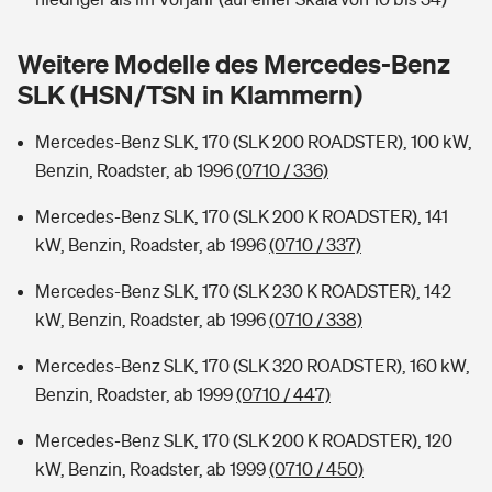
Sie haben Fragen?
Hochwasser-Check: Wie gefährdet ist Ihr Haus?
Private Cyberversicherung
Weitere Modelle des Mercedes-Benz
Rentenrechner: Wie viel Geld bekomme ich im Alter?
SLK (HSN/TSN in Klammern)
Wer versichert was: Jetzt Versicherer finden
Musikinstrumentenversicherung
Mercedes-Benz SLK, 170 (SLK 200 ROADSTER), 100 kW,
Sie haben Fragen?
Zur Übersicht
Benzin, Roadster, ab 1996
(0710 / 336)
Mercedes-Benz SLK, 170 (SLK 200 K ROADSTER), 141
Tools
kW, Benzin, Roadster, ab 1996
(0710 / 337)
Mercedes-Benz SLK, 170 (SLK 230 K ROADSTER), 142
Kinderunfall-Check: Mehr Sicherheit für deine Kids
kW, Benzin, Roadster, ab 1996
(0710 / 338)
Mercedes-Benz SLK, 170 (SLK 320 ROADSTER), 160 kW,
Typklassen: So ist Ihr Auto eingestuft
Benzin, Roadster, ab 1999
(0710 / 447)
Sie haben Fragen?
Mercedes-Benz SLK, 170 (SLK 200 K ROADSTER), 120
kW, Benzin, Roadster, ab 1999
(0710 / 450)