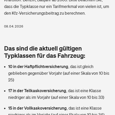
Berufshaftpflichtversicherung
dass die Typklasse nur ein Tarifmerkmal von vielen ist, um
Rechts­schutz­ver­si­che­rung
den Kfz-Versicherungsbeitrag zu berechnen.
Photovoltaik
Private Krankenversicherung
Zur Übersicht
Fahrradversicherung
Wärmepumpen versichern
08.04.2026
Zahnzusatzversicherung
Unfallversicherung
Tools
Glasversicherung
Dread-Disease-Versicherung
Das sind die aktuell gültigen
Kinderunfall­ver­si­che­rung
Rentenrechner: Wie viel Geld bekomme ich im Alter?
Vermieterrrechtsschutz
Typklassen für das Fahrzeug:
Tierkrankenversicherung
Kinderinvalidität
10 in der Haftpflichtversicherung
,
das ist gleich
Wer versichert was: Jetzt Versicherer finden
Mietkautionsversicherung
Zur Übersicht
geblieben gegenüber Vorjahr (auf einer Skala von 10 bis
Reiseversicherung
25)
Sie haben Fragen?
Restkreditversicherung
Tools
Hundehalter-Haftpflicht
17 in der Teilkaskoversicherung
,
das ist eine Klasse
Zur Übersicht
niedriger als im Vorjahr (auf einer Skala von 10 bis 33)
Pferdehalter-Haftpflicht
Wer versichert was: Jetzt Versicherer finden
15 in der Vollkaskoversicherung
,
das ist eine Klasse
Tools
Handyversicherung
niedriger als im Vorjahr (auf einer Skala von 10 bis 34)