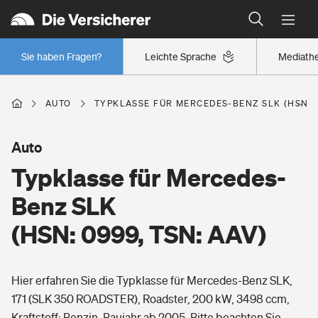
Typklassen: So ist Ihr Auto eingestuft
Wer versichert was: Jetzt Versicherer finden
Regionalklassen: So ist Ihre Region eingestuft
Sie haben Fragen?
Leichte Sprache
Mediath
Wer versichert was: Jetzt Versicherer finden
AUTO
TYPKLASSE FÜR MERCEDES-BENZ SLK (HSN: 0
Beruf
Auto
Typklasse für Mercedes-
Berufsunfähigkeitsversicherung
Wohnen
Benz SLK
Erwerbsunfähigkeitsversicherung
(HSN: 0999, TSN: AAV)
Wohngebäudeversicherung
Freizeit
Grundfähigkeitsversicherung
Hier erfahren Sie die Typklasse für Mercedes-Benz SLK,
Hausratversicherung
Arbeitsrechtsschutz
171 (SLK 350 ROADSTER), Roadster, 200 kW, 3498 ccm,
Pri­vate Haft­pflicht­
Gesundheit
Kraftstoff: Benzin, Baujahr ab 2005. Bitte beachten Sie,
Elementarversicherung