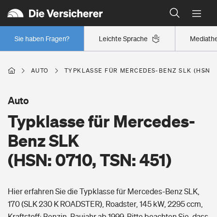
Typklassen: So ist Ihr Auto eingestuft
Wer versichert was: Jetzt Versicherer finden
Regionalklassen: So ist Ihre Region eingestuft
Sie haben Fragen?
Leichte Sprache
Mediath
Wer versichert was: Jetzt Versicherer finden
AUTO
TYPKLASSE FÜR MERCEDES-BENZ SLK (HSN: 07
Beruf
Auto
Typklasse für Mercedes-
Berufsunfähigkeitsversicherung
Wohnen
Benz SLK
Erwerbsunfähigkeitsversicherung
(HSN: 0710, TSN: 451)
Wohngebäudeversicherung
Freizeit
Grundfähigkeitsversicherung
Hier erfahren Sie die Typklasse für Mercedes-Benz SLK,
Hausratversicherung
Arbeitsrechtsschutz
170 (SLK 230 K ROADSTER), Roadster, 145 kW, 2295 ccm,
Pri­vate Haft­pflicht­
Gesundheit
Kraftstoff: Benzin, Baujahr ab 1999. Bitte beachten Sie, dass
Elementarversicherung