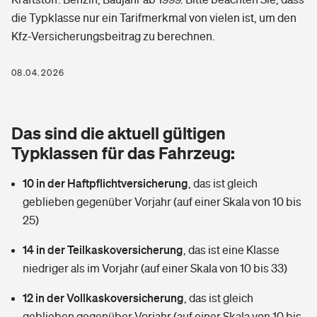
Berufshaftpflichtversicherung
die Typklasse nur ein Tarifmerkmal von vielen ist, um den
Rechts­schutz­ver­si­che­rung
Kfz-Versicherungsbeitrag zu berechnen.
Photovoltaik
Private Krankenversicherung
Zur Übersicht
Fahrradversicherung
Wärmepumpen versichern
08.04.2026
Zahnzusatzversicherung
Unfallversicherung
Tools
Glasversicherung
Dread-Disease-Versicherung
Das sind die aktuell gültigen
Kinderunfall­ver­si­che­rung
Rentenrechner: Wie viel Geld bekomme ich im Alter?
Vermieterrrechtsschutz
Typklassen für das Fahrzeug:
Tierkrankenversicherung
Kinderinvalidität
10 in der Haftpflichtversicherung
,
das ist gleich
Wer versichert was: Jetzt Versicherer finden
Mietkautionsversicherung
Zur Übersicht
geblieben gegenüber Vorjahr (auf einer Skala von 10 bis
Reiseversicherung
25)
Sie haben Fragen?
Restkreditversicherung
Tools
Hundehalter-Haftpflicht
14 in der Teilkaskoversicherung
,
das ist eine Klasse
Zur Übersicht
niedriger als im Vorjahr (auf einer Skala von 10 bis 33)
Pferdehalter-Haftpflicht
Wer versichert was: Jetzt Versicherer finden
12 in der Vollkaskoversicherung
,
das ist gleich
Tools
Handyversicherung
geblieben gegenüber Vorjahr (auf einer Skala von 10 bis