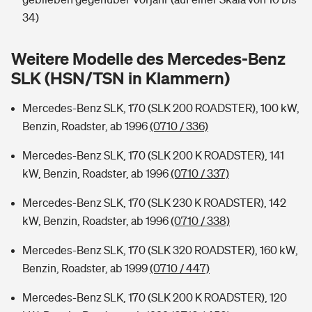
Sie haben Fragen?
34)
Hochwasser-Check: Wie gefährdet ist Ihr Haus?
Private Cyberversicherung
Rentenrechner: Wie viel Geld bekomme ich im Alter?
Weitere Modelle des Mercedes-Benz
Wer versichert was: Jetzt Versicherer finden
Musikinstrumentenversicherung
SLK (HSN/TSN in Klammern)
Sie haben Fragen?
Zur Übersicht
Mercedes-Benz SLK, 170 (SLK 200 ROADSTER), 100 kW,
Benzin, Roadster, ab 1996
(0710 / 336)
Tools
Mercedes-Benz SLK, 170 (SLK 200 K ROADSTER), 141
kW, Benzin, Roadster, ab 1996
(0710 / 337)
Kinderunfall-Check: Mehr Sicherheit für deine Kids
Mercedes-Benz SLK, 170 (SLK 230 K ROADSTER), 142
kW, Benzin, Roadster, ab 1996
(0710 / 338)
Typklassen: So ist Ihr Auto eingestuft
Mercedes-Benz SLK, 170 (SLK 320 ROADSTER), 160 kW,
Benzin, Roadster, ab 1999
(0710 / 447)
Sie haben Fragen?
Mercedes-Benz SLK, 170 (SLK 200 K ROADSTER), 120