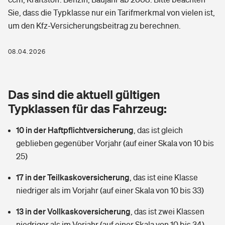
Berufshaftpflichtversicherung
Sie, dass die Typklasse nur ein Tarifmerkmal von vielen ist,
Rechts­schutz­ver­si­che­rung
um den Kfz-Versicherungsbeitrag zu berechnen.
Photovoltaik
Private Krankenversicherung
Zur Übersicht
Fahrradversicherung
Wärmepumpen versichern
08.04.2026
Zahnzusatzversicherung
Unfallversicherung
Tools
Glasversicherung
Dread-Disease-Versicherung
Das sind die aktuell gültigen
Kinderunfall­ver­si­che­rung
Rentenrechner: Wie viel Geld bekomme ich im Alter?
Vermieterrrechtsschutz
Typklassen für das Fahrzeug:
Tierkrankenversicherung
Kinderinvalidität
10 in der Haftpflichtversicherung
,
das ist gleich
Wer versichert was: Jetzt Versicherer finden
Mietkautionsversicherung
Zur Übersicht
geblieben gegenüber Vorjahr (auf einer Skala von 10 bis
Reiseversicherung
25)
Sie haben Fragen?
Restkreditversicherung
Tools
Hundehalter-Haftpflicht
17 in der Teilkaskoversicherung
,
das ist eine Klasse
Zur Übersicht
niedriger als im Vorjahr (auf einer Skala von 10 bis 33)
Pferdehalter-Haftpflicht
Wer versichert was: Jetzt Versicherer finden
13 in der Vollkaskoversicherung
,
das ist zwei Klassen
Tools
Handyversicherung
niedriger als im Vorjahr (auf einer Skala von 10 bis 34)