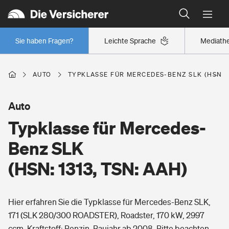
Typklassen: So ist Ihr Auto eingestuft
Wer versichert was: Jetzt Versicherer finden
Regionalklassen: So ist Ihre Region eingestuft
Sie haben Fragen?
Leichte Sprache
Mediath
Wer versichert was: Jetzt Versicherer finden
AUTO
TYPKLASSE FÜR MERCEDES-BENZ SLK (HSN: 1
Beruf
Auto
Typklasse für Mercedes-
Berufsunfähigkeitsversicherung
Wohnen
Benz SLK
Erwerbsunfähigkeitsversicherung
(HSN: 1313, TSN: AAH)
Wohngebäudeversicherung
Freizeit
Grundfähigkeitsversicherung
Hier erfahren Sie die Typklasse für Mercedes-Benz SLK,
Hausratversicherung
Arbeitsrechtsschutz
171 (SLK 280/300 ROADSTER), Roadster, 170 kW, 2997
Pri­vate Haft­pflicht­
Gesundheit
ccm, Kraftstoff: Benzin, Baujahr ab 2008. Bitte beachten
Elementarversicherung