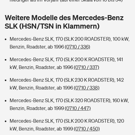
Sie haben Fragen?
Hochwasser-Check: Wie gefährdet ist Ihr Haus?
Private Cyberversicherung
Weitere Modelle des Mercedes-Benz
Rentenrechner: Wie viel Geld bekomme ich im Alter?
SLK (HSN/TSN in Klammern)
Wer versichert was: Jetzt Versicherer finden
Musikinstrumentenversicherung
Mercedes-Benz SLK, 170 (SLK 200 ROADSTER), 100 kW,
Sie haben Fragen?
Zur Übersicht
Benzin, Roadster, ab 1996
(0710 / 336)
Mercedes-Benz SLK, 170 (SLK 200 K ROADSTER), 141
Tools
kW, Benzin, Roadster, ab 1996
(0710 / 337)
Mercedes-Benz SLK, 170 (SLK 230 K ROADSTER), 142
Kinderunfall-Check: Mehr Sicherheit für deine Kids
kW, Benzin, Roadster, ab 1996
(0710 / 338)
Mercedes-Benz SLK, 170 (SLK 320 ROADSTER), 160 kW,
Typklassen: So ist Ihr Auto eingestuft
Benzin, Roadster, ab 1999
(0710 / 447)
Sie haben Fragen?
Mercedes-Benz SLK, 170 (SLK 200 K ROADSTER), 120
kW, Benzin, Roadster, ab 1999
(0710 / 450)