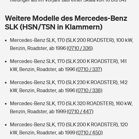
Sie haben Fragen?
Hochwasser-Check: Wie gefährdet ist Ihr Haus?
Private Cyberversicherung
Weitere Modelle des Mercedes-Benz
Rentenrechner: Wie viel Geld bekomme ich im Alter?
SLK (HSN/TSN in Klammern)
Wer versichert was: Jetzt Versicherer finden
Musikinstrumentenversicherung
Mercedes-Benz SLK, 170 (SLK 200 ROADSTER), 100 kW,
Sie haben Fragen?
Zur Übersicht
Benzin, Roadster, ab 1996
(0710 / 336)
Mercedes-Benz SLK, 170 (SLK 200 K ROADSTER), 141
Tools
kW, Benzin, Roadster, ab 1996
(0710 / 337)
Mercedes-Benz SLK, 170 (SLK 230 K ROADSTER), 142
Kinderunfall-Check: Mehr Sicherheit für deine Kids
kW, Benzin, Roadster, ab 1996
(0710 / 338)
Mercedes-Benz SLK, 170 (SLK 320 ROADSTER), 160 kW,
Typklassen: So ist Ihr Auto eingestuft
Benzin, Roadster, ab 1999
(0710 / 447)
Sie haben Fragen?
Mercedes-Benz SLK, 170 (SLK 200 K ROADSTER), 120
kW, Benzin, Roadster, ab 1999
(0710 / 450)