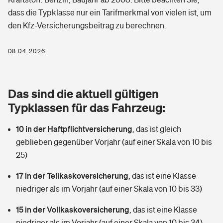
Berufshaftpflichtversicherung
dass die Typklasse nur ein Tarifmerkmal von vielen ist, um
Rechts­schutz­ver­si­che­rung
den Kfz-Versicherungsbeitrag zu berechnen.
Photovoltaik
Private Krankenversicherung
Zur Übersicht
Fahrradversicherung
Wärmepumpen versichern
08.04.2026
Zahnzusatzversicherung
Unfallversicherung
Tools
Glasversicherung
Dread-Disease-Versicherung
Das sind die aktuell gültigen
Kinderunfall­ver­si­che­rung
Rentenrechner: Wie viel Geld bekomme ich im Alter?
Vermieterrrechtsschutz
Typklassen für das Fahrzeug:
Tierkrankenversicherung
Kinderinvalidität
10 in der Haftpflichtversicherung
,
das ist gleich
Wer versichert was: Jetzt Versicherer finden
Mietkautionsversicherung
Zur Übersicht
geblieben gegenüber Vorjahr (auf einer Skala von 10 bis
Reiseversicherung
25)
Sie haben Fragen?
Restkreditversicherung
Tools
Hundehalter-Haftpflicht
17 in der Teilkaskoversicherung
,
das ist eine Klasse
Zur Übersicht
niedriger als im Vorjahr (auf einer Skala von 10 bis 33)
Pferdehalter-Haftpflicht
Wer versichert was: Jetzt Versicherer finden
15 in der Vollkaskoversicherung
,
das ist eine Klasse
Tools
Handyversicherung
niedriger als im Vorjahr (auf einer Skala von 10 bis 34)