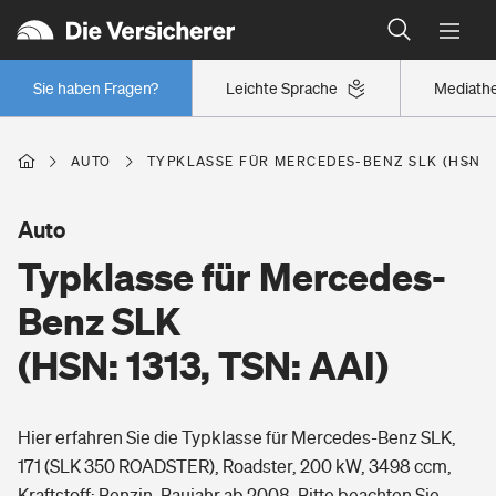
Typklassen: So ist Ihr Auto eingestuft
Wer versichert was: Jetzt Versicherer finden
Regionalklassen: So ist Ihre Region eingestuft
Sie haben Fragen?
Leichte Sprache
Mediath
Wer versichert was: Jetzt Versicherer finden
AUTO
TYPKLASSE FÜR MERCEDES-BENZ SLK (HSN: 13
Beruf
Auto
Typklasse für Mercedes-
Berufsunfähigkeitsversicherung
Wohnen
Benz SLK
Erwerbsunfähigkeitsversicherung
(HSN: 1313, TSN: AAI)
Wohngebäudeversicherung
Freizeit
Grundfähigkeitsversicherung
Hier erfahren Sie die Typklasse für Mercedes-Benz SLK,
Hausratversicherung
Arbeitsrechtsschutz
171 (SLK 350 ROADSTER), Roadster, 200 kW, 3498 ccm,
Pri­vate Haft­pflicht­
Gesundheit
Kraftstoff: Benzin, Baujahr ab 2008. Bitte beachten Sie,
Elementarversicherung