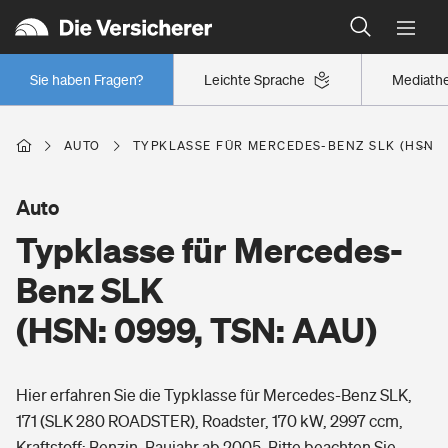
Typklassen: So ist Ihr Auto eingestuft
Wer versichert was: Jetzt Versicherer finden
Regionalklassen: So ist Ihre Region eingestuft
Sie haben Fragen?
Leichte Sprache
Mediath
Wer versichert was: Jetzt Versicherer finden
AUTO
TYPKLASSE FÜR MERCEDES-BENZ SLK (HSN: 0
Beruf
Auto
Typklasse für Mercedes-
Berufsunfähigkeitsversicherung
Wohnen
Benz SLK
Erwerbsunfähigkeitsversicherung
(HSN: 0999, TSN: AAU)
Wohngebäudeversicherung
Freizeit
Grundfähigkeitsversicherung
Hier erfahren Sie die Typklasse für Mercedes-Benz SLK,
Hausratversicherung
Arbeitsrechtsschutz
171 (SLK 280 ROADSTER), Roadster, 170 kW, 2997 ccm,
Pri­vate Haft­pflicht­
Gesundheit
Kraftstoff: Benzin, Baujahr ab 2005. Bitte beachten Sie,
Elementarversicherung