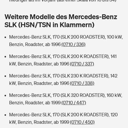
Sie haben Fragen?
Hochwasser-Check: Wie gefährdet ist Ihr Haus?
Private Cyberversicherung
Weitere Modelle des Mercedes-Benz
Rentenrechner: Wie viel Geld bekomme ich im Alter?
SLK (HSN/TSN in Klammern)
Wer versichert was: Jetzt Versicherer finden
Musikinstrumentenversicherung
Mercedes-Benz SLK, 170 (SLK 200 ROADSTER), 100 kW,
Sie haben Fragen?
Zur Übersicht
Benzin, Roadster, ab 1996
(0710 / 336)
Mercedes-Benz SLK, 170 (SLK 200 K ROADSTER), 141
Tools
kW, Benzin, Roadster, ab 1996
(0710 / 337)
Mercedes-Benz SLK, 170 (SLK 230 K ROADSTER), 142
Kinderunfall-Check: Mehr Sicherheit für deine Kids
kW, Benzin, Roadster, ab 1996
(0710 / 338)
Mercedes-Benz SLK, 170 (SLK 320 ROADSTER), 160 kW,
Typklassen: So ist Ihr Auto eingestuft
Benzin, Roadster, ab 1999
(0710 / 447)
Sie haben Fragen?
Mercedes-Benz SLK, 170 (SLK 200 K ROADSTER), 120
kW, Benzin, Roadster, ab 1999
(0710 / 450)