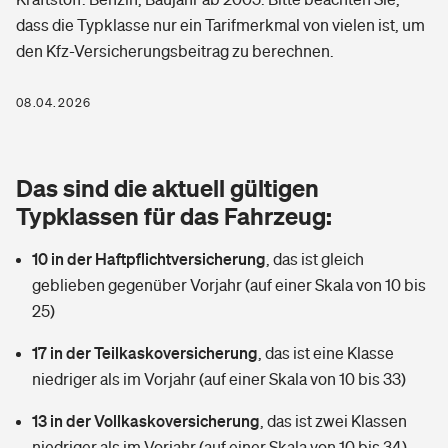
Berufshaftpflichtversicherung
dass die Typklasse nur ein Tarifmerkmal von vielen ist, um
Rechts­schutz­ver­si­che­rung
den Kfz-Versicherungsbeitrag zu berechnen.
Photovoltaik
Private Krankenversicherung
Zur Übersicht
Fahrradversicherung
Wärmepumpen versichern
08.04.2026
Zahnzusatzversicherung
Unfallversicherung
Tools
Glasversicherung
Dread-Disease-Versicherung
Das sind die aktuell gültigen
Kinderunfall­ver­si­che­rung
Rentenrechner: Wie viel Geld bekomme ich im Alter?
Vermieterrrechtsschutz
Typklassen für das Fahrzeug:
Tierkrankenversicherung
Kinderinvalidität
10 in der Haftpflichtversicherung
,
das ist gleich
Wer versichert was: Jetzt Versicherer finden
Mietkautionsversicherung
Zur Übersicht
geblieben gegenüber Vorjahr (auf einer Skala von 10 bis
Reiseversicherung
25)
Sie haben Fragen?
Restkreditversicherung
Tools
Hundehalter-Haftpflicht
17 in der Teilkaskoversicherung
,
das ist eine Klasse
Zur Übersicht
niedriger als im Vorjahr (auf einer Skala von 10 bis 33)
Pferdehalter-Haftpflicht
Wer versichert was: Jetzt Versicherer finden
13 in der Vollkaskoversicherung
,
das ist zwei Klassen
Tools
Handyversicherung
niedriger als im Vorjahr (auf einer Skala von 10 bis 34)