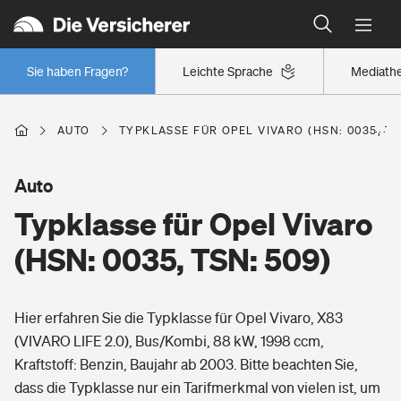
Typklassen: So ist Ihr Auto eingestuft
Wer versichert was: Jetzt Versicherer finden
Regionalklassen: So ist Ihre Region eingestuft
Sie haben Fragen?
Leichte Sprache
Mediath
Wer versichert was: Jetzt Versicherer finden
AUTO
TYPKLASSE FÜR OPEL VIVARO (HSN: 0035, TS
Beruf
Auto
Typklasse für Opel Vivaro
Berufsunfähigkeitsversicherung
Wohnen
(HSN: 0035, TSN: 509)
Erwerbsunfähigkeitsversicherung
Wohngebäudeversicherung
Hier erfahren Sie die Typklasse für Opel Vivaro, X83
Freizeit
Grundfähigkeitsversicherung
(VIVARO LIFE 2.0), Bus/Kombi, 88 kW, 1998 ccm,
Hausratversicherung
Kraftstoff: Benzin, Baujahr ab 2003. Bitte beachten Sie,
Arbeitsrechtsschutz
Pri­vate Haft­pflicht­
dass die Typklasse nur ein Tarifmerkmal von vielen ist, um
Gesundheit
Elementarversicherung