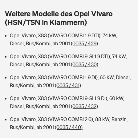
Sie haben Fragen?
Weitere Modelle des Opel Vivaro
Hochwasser-Check: Wie gefährdet ist Ihr Haus?
Private Cyberversicherung
Rentenrechner: Wie viel Geld bekomme ich im Alter?
(HSN/TSN in Klammern)
Wer versichert was: Jetzt Versicherer finden
Musikinstrumentenversicherung
Opel Vivaro, X83 (VIVARO COMBI 1.9 DTI), 74 kW,
Diesel, Bus/Kombi, ab 2001
(0035 / 429)
Sie haben Fragen?
Zur Übersicht
Opel Vivaro, X83 (VIVARO COMBI 9-SI 1.9 DTI), 74 kW,
Diesel, Bus/Kombi, ab 2001
(0035 / 430)
Tools
Opel Vivaro, X83 (VIVARO COMBI 1.9 DI), 60 kW, Diesel,
Bus/Kombi, ab 2001
(0035 / 431)
Kinderunfall-Check: Mehr Sicherheit für deine Kids
Opel Vivaro, X83 (VIVARO COMBI 9-SI 1.9 DI), 60 kW,
Typklassen: So ist Ihr Auto eingestuft
Diesel, Bus/Kombi, ab 2001
(0035 / 432)
Opel Vivaro, X83 (VIVARO COMBI 2.0), 88 kW, Benzin,
Sie haben Fragen?
Bus/Kombi, ab 2001
(0035 / 440)