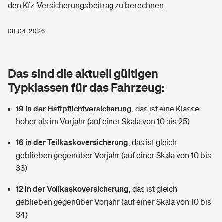
den Kfz-Versicherungsbeitrag zu berechnen.
Berufshaftpflichtversicherung
Rechts­schutz­ver­si­che­rung
Photovoltaik
Private Krankenversicherung
08.04.2026
Zur Übersicht
Fahrradversicherung
Wärmepumpen versichern
Zahnzusatzversicherung
Unfallversicherung
Tools
Das sind die aktuell gültigen
Glasversicherung
Dread-Disease-Versicherung
Typklassen für das Fahrzeug:
Kinderunfall­ver­si­che­rung
Rentenrechner: Wie viel Geld bekomme ich im Alter?
Vermieterrrechtsschutz
Tierkrankenversicherung
19 in der Haftpflichtversicherung
,
das ist eine Klasse
Kinderinvalidität
höher als im Vorjahr (auf einer Skala von 10 bis 25)
Wer versichert was: Jetzt Versicherer finden
Mietkautionsversicherung
Zur Übersicht
16 in der Teilkaskoversicherung
,
das ist gleich
Reiseversicherung
Sie haben Fragen?
Restkreditversicherung
geblieben gegenüber Vorjahr (auf einer Skala von 10 bis
Tools
33)
Hundehalter-Haftpflicht
Zur Übersicht
12 in der Vollkaskoversicherung
,
das ist gleich
Pferdehalter-Haftpflicht
Wer versichert was: Jetzt Versicherer finden
geblieben gegenüber Vorjahr (auf einer Skala von 10 bis
Tools
34)
Handyversicherung