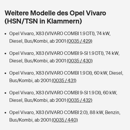
Sie haben Fragen?
Weitere Modelle des Opel Vivaro
Hochwasser-Check: Wie gefährdet ist Ihr Haus?
Private Cyberversicherung
Rentenrechner: Wie viel Geld bekomme ich im Alter?
(HSN/TSN in Klammern)
Wer versichert was: Jetzt Versicherer finden
Musikinstrumentenversicherung
Opel Vivaro, X83 (VIVARO COMBI 1.9 DTI), 74 kW,
Diesel, Bus/Kombi, ab 2001
(0035 / 429)
Sie haben Fragen?
Zur Übersicht
Opel Vivaro, X83 (VIVARO COMBI 9-SI 1.9 DTI), 74 kW,
Diesel, Bus/Kombi, ab 2001
(0035 / 430)
Tools
Opel Vivaro, X83 (VIVARO COMBI 1.9 DI), 60 kW, Diesel,
Bus/Kombi, ab 2001
(0035 / 431)
Kinderunfall-Check: Mehr Sicherheit für deine Kids
Opel Vivaro, X83 (VIVARO COMBI 9-SI 1.9 DI), 60 kW,
Typklassen: So ist Ihr Auto eingestuft
Diesel, Bus/Kombi, ab 2001
(0035 / 432)
Opel Vivaro, X83 (VIVARO COMBI 2.0), 88 kW, Benzin,
Sie haben Fragen?
Bus/Kombi, ab 2001
(0035 / 440)