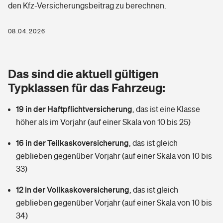
den Kfz-Versicherungsbeitrag zu berechnen.
Berufshaftpflichtversicherung
Rechts­schutz­ver­si­che­rung
Photovoltaik
Private Krankenversicherung
08.04.2026
Zur Übersicht
Fahrradversicherung
Wärmepumpen versichern
Zahnzusatzversicherung
Unfallversicherung
Tools
Das sind die aktuell gültigen
Glasversicherung
Dread-Disease-Versicherung
Typklassen für das Fahrzeug:
Kinderunfall­ver­si­che­rung
Rentenrechner: Wie viel Geld bekomme ich im Alter?
Vermieterrrechtsschutz
Tierkrankenversicherung
19 in der Haftpflichtversicherung
,
das ist eine Klasse
Kinderinvalidität
höher als im Vorjahr (auf einer Skala von 10 bis 25)
Wer versichert was: Jetzt Versicherer finden
Mietkautionsversicherung
Zur Übersicht
16 in der Teilkaskoversicherung
,
das ist gleich
Reiseversicherung
Sie haben Fragen?
Restkreditversicherung
geblieben gegenüber Vorjahr (auf einer Skala von 10 bis
Tools
33)
Hundehalter-Haftpflicht
Zur Übersicht
12 in der Vollkaskoversicherung
,
das ist gleich
Pferdehalter-Haftpflicht
Wer versichert was: Jetzt Versicherer finden
geblieben gegenüber Vorjahr (auf einer Skala von 10 bis
Tools
34)
Handyversicherung