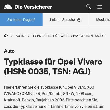
Typklassen: So ist Ihr Auto eingestuft
Wer versichert was: Jetzt Versicherer finden
Regionalklassen: So ist Ihre Region eingestuft
Sie haben Fragen?
Leichte Sprache
Mediath
Wer versichert was: Jetzt Versicherer finden
AUTO
TYPKLASSE FÜR OPEL VIVARO (HSN: 0035, TS
Beruf
Auto
Typklasse für Opel Vivaro
Berufsunfähigkeitsversicherung
Wohnen
(HSN: 0035, TSN: AGJ)
Erwerbsunfähigkeitsversicherung
Wohngebäudeversicherung
Hier erfahren Sie die Typklasse für Opel Vivaro, X83
Freizeit
Grundfähigkeitsversicherung
(VIVARO COMBI 2.0), Bus/Kombi, 86 kW, 1998 ccm,
Hausratversicherung
Kraftstoff: Benzin, Baujahr ab 2006. Bitte beachten Sie,
Arbeitsrechtsschutz
Pri­vate Haft­pflicht­
dass die Typklasse nur ein Tarifmerkmal von vielen ist, um
Gesundheit
Elementarversicherung