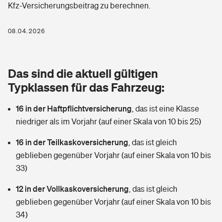
Kfz-Versicherungsbeitrag zu berechnen.
Berufshaftpflichtversicherung
Rechts­schutz­ver­si­che­rung
Photovoltaik
Private Krankenversicherung
08.04.2026
Zur Übersicht
Fahrradversicherung
Wärmepumpen versichern
Zahnzusatzversicherung
Unfallversicherung
Tools
Das sind die aktuell gültigen
Glasversicherung
Dread-Disease-Versicherung
Typklassen für das Fahrzeug:
Kinderunfall­ver­si­che­rung
Rentenrechner: Wie viel Geld bekomme ich im Alter?
Vermieterrrechtsschutz
Tierkrankenversicherung
16 in der Haftpflichtversicherung
,
das ist eine Klasse
Kinderinvalidität
niedriger als im Vorjahr (auf einer Skala von 10 bis 25)
Wer versichert was: Jetzt Versicherer finden
Mietkautionsversicherung
Zur Übersicht
16 in der Teilkaskoversicherung
,
das ist gleich
Reiseversicherung
Sie haben Fragen?
Restkreditversicherung
geblieben gegenüber Vorjahr (auf einer Skala von 10 bis
Tools
33)
Hundehalter-Haftpflicht
Zur Übersicht
12 in der Vollkaskoversicherung
,
das ist gleich
Pferdehalter-Haftpflicht
Wer versichert was: Jetzt Versicherer finden
geblieben gegenüber Vorjahr (auf einer Skala von 10 bis
Tools
34)
Handyversicherung