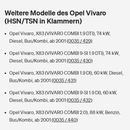
Sie haben Fragen?
Weitere Modelle des Opel Vivaro
Hochwasser-Check: Wie gefährdet ist Ihr Haus?
Private Cyberversicherung
Rentenrechner: Wie viel Geld bekomme ich im Alter?
(HSN/TSN in Klammern)
Wer versichert was: Jetzt Versicherer finden
Musikinstrumentenversicherung
Opel Vivaro, X83 (VIVARO COMBI 1.9 DTI), 74 kW,
Diesel, Bus/Kombi, ab 2001
(0035 / 429)
Sie haben Fragen?
Zur Übersicht
Opel Vivaro, X83 (VIVARO COMBI 9-SI 1.9 DTI), 74 kW,
Diesel, Bus/Kombi, ab 2001
(0035 / 430)
Tools
Opel Vivaro, X83 (VIVARO COMBI 1.9 DI), 60 kW, Diesel,
Bus/Kombi, ab 2001
(0035 / 431)
Kinderunfall-Check: Mehr Sicherheit für deine Kids
Opel Vivaro, X83 (VIVARO COMBI 9-SI 1.9 DI), 60 kW,
Typklassen: So ist Ihr Auto eingestuft
Diesel, Bus/Kombi, ab 2001
(0035 / 432)
Opel Vivaro, X83 (VIVARO COMBI 2.0), 88 kW, Benzin,
Sie haben Fragen?
Bus/Kombi, ab 2001
(0035 / 440)