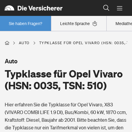
Typklassen: So ist Ihr Auto eingestuft
Wer versichert was: Jetzt Versicherer finden
Regionalklassen: So ist Ihre Region eingestuft
Sie haben Fragen?
Leichte Sprache
Mediath
Wer versichert was: Jetzt Versicherer finden
AUTO
TYPKLASSE FÜR OPEL VIVARO (HSN: 0035, TS
Beruf
Auto
Typklasse für Opel Vivaro
Berufsunfähigkeitsversicherung
Wohnen
(HSN: 0035, TSN: 510)
Erwerbsunfähigkeitsversicherung
Wohngebäudeversicherung
Hier erfahren Sie die Typklasse für Opel Vivaro, X83
Freizeit
Grundfähigkeitsversicherung
(VIVARO COMBI LIFE 1.9 DI), Bus/Kombi, 60 kW, 1870 ccm,
Hausratversicherung
Kraftstoff: Diesel, Baujahr ab 2001. Bitte beachten Sie, dass
Arbeitsrechtsschutz
Pri­vate Haft­pflicht­
die Typklasse nur ein Tarifmerkmal von vielen ist, um den
Gesundheit
Elementarversicherung