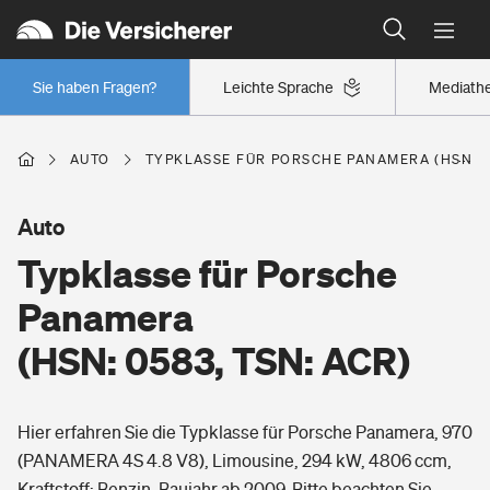
Typklassen: So ist Ihr Auto eingestuft
Wer versichert was: Jetzt Versicherer finden
Regionalklassen: So ist Ihre Region eingestuft
Sie haben Fragen?
Leichte Sprache
Mediath
Wer versichert was: Jetzt Versicherer finden
AUTO
TYPKLASSE FÜR PORSCHE PANAMERA (HSN: 0
Beruf
Auto
Typklasse für Porsche
Berufsunfähigkeitsversicherung
Wohnen
Panamera
Erwerbsunfähigkeitsversicherung
(HSN: 0583, TSN: ACR)
Wohngebäudeversicherung
Freizeit
Grundfähigkeitsversicherung
Hier erfahren Sie die Typklasse für Porsche Panamera, 970
Hausratversicherung
Arbeitsrechtsschutz
(PANAMERA 4S 4.8 V8), Limousine, 294 kW, 4806 ccm,
Pri­vate Haft­pflicht­
Gesundheit
Kraftstoff: Benzin, Baujahr ab 2009. Bitte beachten Sie,
Elementarversicherung