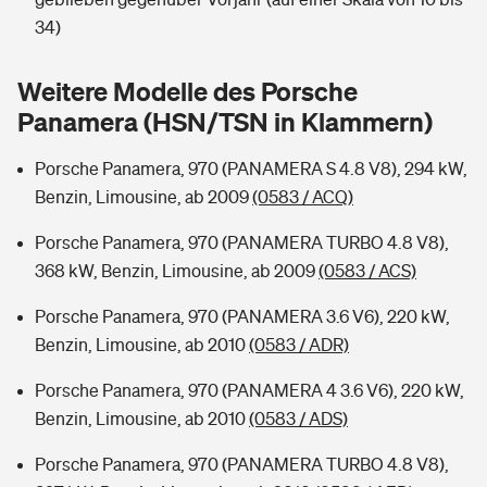
Sie haben Fragen?
34)
Hochwasser-Check: Wie gefährdet ist Ihr Haus?
Private Cyberversicherung
Rentenrechner: Wie viel Geld bekomme ich im Alter?
Weitere Modelle des Porsche
Wer versichert was: Jetzt Versicherer finden
Musikinstrumentenversicherung
Panamera (HSN/TSN in Klammern)
Sie haben Fragen?
Zur Übersicht
Porsche Panamera, 970 (PANAMERA S 4.8 V8), 294 kW,
Benzin, Limousine, ab 2009
(0583 / ACQ)
Tools
Porsche Panamera, 970 (PANAMERA TURBO 4.8 V8),
368 kW, Benzin, Limousine, ab 2009
(0583 / ACS)
Kinderunfall-Check: Mehr Sicherheit für deine Kids
Porsche Panamera, 970 (PANAMERA 3.6 V6), 220 kW,
Benzin, Limousine, ab 2010
(0583 / ADR)
Typklassen: So ist Ihr Auto eingestuft
Porsche Panamera, 970 (PANAMERA 4 3.6 V6), 220 kW,
Benzin, Limousine, ab 2010
(0583 / ADS)
Sie haben Fragen?
Porsche Panamera, 970 (PANAMERA TURBO 4.8 V8),