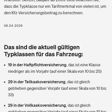
Berufshaftpflichtversicherung
dass die Typklasse nur ein Tarifmerkmal von vielen ist, um
Rechts­schutz­ver­si­che­rung
den Kfz-Versicherungsbeitrag zu berechnen.
Photovoltaik
Private Krankenversicherung
Zur Übersicht
Fahrradversicherung
Wärmepumpen versichern
08.04.2026
Zahnzusatzversicherung
Unfallversicherung
Tools
Glasversicherung
Dread-Disease-Versicherung
Das sind die aktuell gültigen
Kinderunfall­ver­si­che­rung
Rentenrechner: Wie viel Geld bekomme ich im Alter?
Vermieterrrechtsschutz
Typklassen für das Fahrzeug:
Tierkrankenversicherung
Kinderinvalidität
19 in der Haftpflichtversicherung
,
das ist eine Klasse
Wer versichert was: Jetzt Versicherer finden
Mietkautionsversicherung
Zur Übersicht
niedriger als im Vorjahr (auf einer Skala von 10 bis 25)
Reiseversicherung
Sie haben Fragen?
Restkreditversicherung
29 in der Teilkaskoversicherung
,
das ist gleich
Tools
Hundehalter-Haftpflicht
geblieben gegenüber Vorjahr (auf einer Skala von 10 bis
Zur Übersicht
33)
Pferdehalter-Haftpflicht
Wer versichert was: Jetzt Versicherer finden
29 in der Vollkaskoversicherung
,
das ist gleich
Tools
Handyversicherung
geblieben gegenüber Vorjahr (auf einer Skala von 10 bis