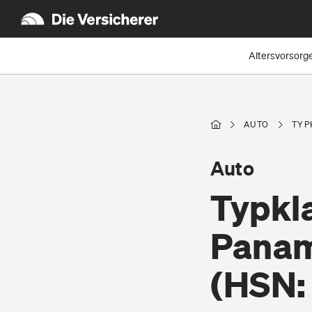
Altersvorsorg
AUTO
TYP
Auto
Typkl
Pana
(HSN: