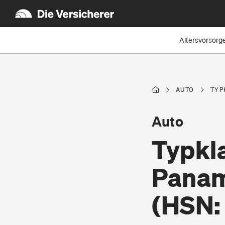
Altersvorsorg
AUTO
TYP
Auto
Typkl
Pana
(HSN: