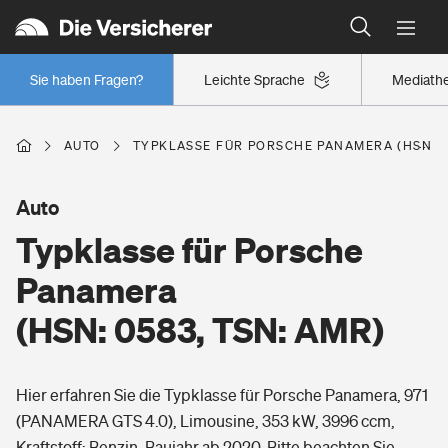
Typklassen: So ist Ihr Auto eingestuft
Wer versichert was: Jetzt Versicherer finden
Regionalklassen: So ist Ihre Region eingestuft
Sie haben Fragen?
Leichte Sprache
Mediath
Wer versichert was: Jetzt Versicherer finden
AUTO
TYPKLASSE FÜR PORSCHE PANAMERA (HSN: 0
Beruf
Auto
Typklasse für Porsche
Berufsunfähigkeitsversicherung
Wohnen
Panamera
Erwerbsunfähigkeitsversicherung
(HSN: 0583, TSN: AMR)
Wohngebäudeversicherung
Freizeit
Grundfähigkeitsversicherung
Hier erfahren Sie die Typklasse für Porsche Panamera, 971
Hausratversicherung
Arbeitsrechtsschutz
(PANAMERA GTS 4.0), Limousine, 353 kW, 3996 ccm,
Pri­vate Haft­pflicht­
Gesundheit
Kraftstoff: Benzin, Baujahr ab 2020. Bitte beachten Sie,
Elementarversicherung