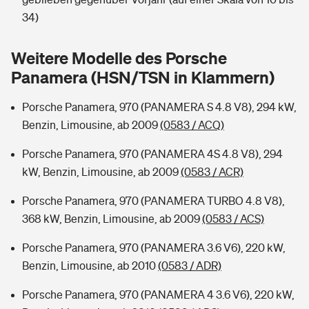
Sie haben Fragen?
34)
Hochwasser-Check: Wie gefährdet ist Ihr Haus?
Private Cyberversicherung
Rentenrechner: Wie viel Geld bekomme ich im Alter?
Weitere Modelle des Porsche
Wer versichert was: Jetzt Versicherer finden
Musikinstrumentenversicherung
Panamera (HSN/TSN in Klammern)
Sie haben Fragen?
Zur Übersicht
Porsche Panamera, 970 (PANAMERA S 4.8 V8), 294 kW,
Benzin, Limousine, ab 2009
(0583 / ACQ)
Tools
Porsche Panamera, 970 (PANAMERA 4S 4.8 V8), 294
kW, Benzin, Limousine, ab 2009
(0583 / ACR)
Kinderunfall-Check: Mehr Sicherheit für deine Kids
Porsche Panamera, 970 (PANAMERA TURBO 4.8 V8),
368 kW, Benzin, Limousine, ab 2009
(0583 / ACS)
Typklassen: So ist Ihr Auto eingestuft
Porsche Panamera, 970 (PANAMERA 3.6 V6), 220 kW,
Benzin, Limousine, ab 2010
(0583 / ADR)
Sie haben Fragen?
Porsche Panamera, 970 (PANAMERA 4 3.6 V6), 220 kW,