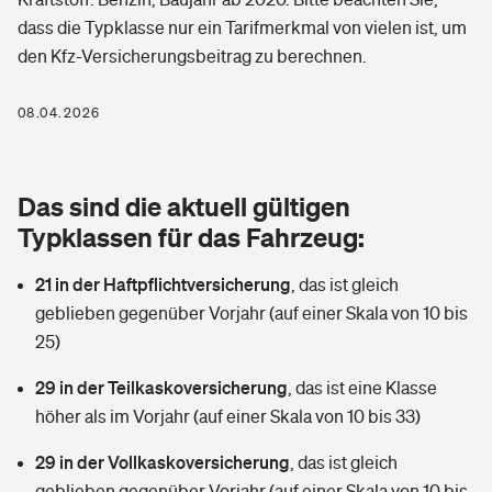
Berufshaftpflichtversicherung
dass die Typklasse nur ein Tarifmerkmal von vielen ist, um
Rechts­schutz­ver­si­che­rung
den Kfz-Versicherungsbeitrag zu berechnen.
Photovoltaik
Private Krankenversicherung
Zur Übersicht
Fahrradversicherung
Wärmepumpen versichern
08.04.2026
Zahnzusatzversicherung
Unfallversicherung
Tools
Glasversicherung
Dread-Disease-Versicherung
Das sind die aktuell gültigen
Kinderunfall­ver­si­che­rung
Rentenrechner: Wie viel Geld bekomme ich im Alter?
Vermieterrrechtsschutz
Typklassen für das Fahrzeug:
Tierkrankenversicherung
Kinderinvalidität
21 in der Haftpflichtversicherung
,
das ist gleich
Wer versichert was: Jetzt Versicherer finden
Mietkautionsversicherung
Zur Übersicht
geblieben gegenüber Vorjahr (auf einer Skala von 10 bis
Reiseversicherung
25)
Sie haben Fragen?
Restkreditversicherung
Tools
Hundehalter-Haftpflicht
29 in der Teilkaskoversicherung
,
das ist eine Klasse
Zur Übersicht
höher als im Vorjahr (auf einer Skala von 10 bis 33)
Pferdehalter-Haftpflicht
Wer versichert was: Jetzt Versicherer finden
29 in der Vollkaskoversicherung
,
das ist gleich
Tools
Handyversicherung
geblieben gegenüber Vorjahr (auf einer Skala von 10 bis