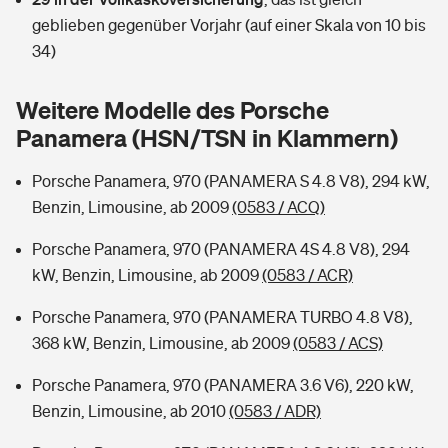
Sie haben Fragen?
geblieben gegenüber Vorjahr (auf einer Skala von 10 bis
Hochwasser-Check: Wie gefährdet ist Ihr Haus?
Private Cyberversicherung
34)
Rentenrechner: Wie viel Geld bekomme ich im Alter?
Wer versichert was: Jetzt Versicherer finden
Musikinstrumentenversicherung
Weitere Modelle des Porsche
Panamera (HSN/TSN in Klammern)
Sie haben Fragen?
Zur Übersicht
Porsche Panamera, 970 (PANAMERA S 4.8 V8), 294 kW,
Benzin, Limousine, ab 2009
(0583 / ACQ)
Tools
Porsche Panamera, 970 (PANAMERA 4S 4.8 V8), 294
kW, Benzin, Limousine, ab 2009
(0583 / ACR)
Kinderunfall-Check: Mehr Sicherheit für deine Kids
Porsche Panamera, 970 (PANAMERA TURBO 4.8 V8),
Typklassen: So ist Ihr Auto eingestuft
368 kW, Benzin, Limousine, ab 2009
(0583 / ACS)
Porsche Panamera, 970 (PANAMERA 3.6 V6), 220 kW,
Sie haben Fragen?
Benzin, Limousine, ab 2010
(0583 / ADR)