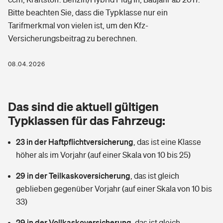
Berufshaftpflichtversicherung
Bitte beachten Sie, dass die Typklasse nur ein
Rechts­schutz­ver­si­che­rung
Tarifmerkmal von vielen ist, um den Kfz-
Photovoltaik
Private Krankenversicherung
Zur Übersicht
Versicherungsbeitrag zu berechnen.
Fahrradversicherung
Wärmepumpen versichern
Zahnzusatzversicherung
08.04.2026
Unfallversicherung
Tools
Glasversicherung
Dread-Disease-Versicherung
Kinderunfall­ver­si­che­rung
Das sind die aktuell gültigen
Rentenrechner: Wie viel Geld bekomme ich im Alter?
Vermieterrrechtsschutz
Tierkrankenversicherung
Typklassen für das Fahrzeug:
Kinderinvalidität
Wer versichert was: Jetzt Versicherer finden
Mietkautionsversicherung
Zur Übersicht
23 in der Haftpflichtversicherung
,
das ist eine Klasse
Reiseversicherung
höher als im Vorjahr (auf einer Skala von 10 bis 25)
Sie haben Fragen?
Restkreditversicherung
Tools
Hundehalter-Haftpflicht
29 in der Teilkaskoversicherung
,
das ist gleich
Zur Übersicht
geblieben gegenüber Vorjahr (auf einer Skala von 10 bis
Pferdehalter-Haftpflicht
Wer versichert was: Jetzt Versicherer finden
33)
Tools
29 in der Vollkaskoversicherung
Handyversicherung
,
das ist gleich