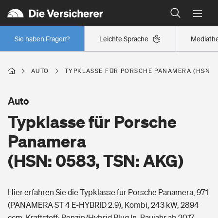
Typklassen: So ist Ihr Auto eingestuft
Wer versichert was: Jetzt Versicherer finden
Regionalklassen: So ist Ihre Region eingestuft
Sie haben Fragen?
Leichte Sprache
Mediath
Wer versichert was: Jetzt Versicherer finden
AUTO
TYPKLASSE FÜR PORSCHE PANAMERA (HSN: 0
Beruf
Auto
Typklasse für Porsche
Berufsunfähigkeitsversicherung
Wohnen
Panamera
Erwerbsunfähigkeitsversicherung
(HSN: 0583, TSN: AKG)
Wohngebäudeversicherung
Freizeit
Grundfähigkeitsversicherung
Hier erfahren Sie die Typklasse für Porsche Panamera, 971
Hausratversicherung
Arbeitsrechtsschutz
(PANAMERA ST 4 E-HYBRID 2.9), Kombi, 243 kW, 2894
Pri­vate Haft­pflicht­
Gesundheit
ccm, Kraftstoff: Benzin/Hybrid Plug In, Baujahr ab 2017.
Elementarversicherung