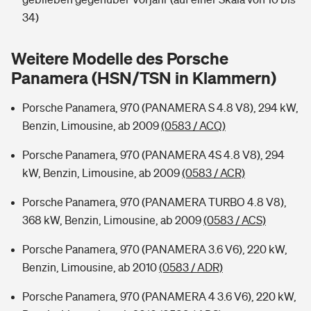
Sie haben Fragen?
34)
Hochwasser-Check: Wie gefährdet ist Ihr Haus?
Private Cyberversicherung
Rentenrechner: Wie viel Geld bekomme ich im Alter?
Weitere Modelle des Porsche
Wer versichert was: Jetzt Versicherer finden
Musikinstrumentenversicherung
Panamera (HSN/TSN in Klammern)
Sie haben Fragen?
Zur Übersicht
Porsche Panamera, 970 (PANAMERA S 4.8 V8), 294 kW,
Benzin, Limousine, ab 2009
(0583 / ACQ)
Tools
Porsche Panamera, 970 (PANAMERA 4S 4.8 V8), 294
kW, Benzin, Limousine, ab 2009
(0583 / ACR)
Kinderunfall-Check: Mehr Sicherheit für deine Kids
Porsche Panamera, 970 (PANAMERA TURBO 4.8 V8),
368 kW, Benzin, Limousine, ab 2009
(0583 / ACS)
Typklassen: So ist Ihr Auto eingestuft
Porsche Panamera, 970 (PANAMERA 3.6 V6), 220 kW,
Benzin, Limousine, ab 2010
(0583 / ADR)
Sie haben Fragen?
Porsche Panamera, 970 (PANAMERA 4 3.6 V6), 220 kW,