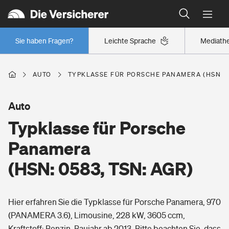
Typklassen: So ist Ihr Auto eingestuft
Wer versichert was: Jetzt Versicherer finden
Regionalklassen: So ist Ihre Region eingestuft
Sie haben Fragen?
Leichte Sprache
Mediath
Wer versichert was: Jetzt Versicherer finden
AUTO
TYPKLASSE FÜR PORSCHE PANAMERA (HSN: 0
Beruf
Auto
Typklasse für Porsche
Berufsunfähigkeitsversicherung
Wohnen
Panamera
Erwerbsunfähigkeitsversicherung
(HSN: 0583, TSN: AGR)
Wohngebäudeversicherung
Freizeit
Grundfähigkeitsversicherung
Hier erfahren Sie die Typklasse für Porsche Panamera, 970
Hausratversicherung
Arbeitsrechtsschutz
(PANAMERA 3.6), Limousine, 228 kW, 3605 ccm,
Pri­vate Haft­pflicht­
Gesundheit
Kraftstoff: Benzin, Baujahr ab 2013. Bitte beachten Sie, dass
Elementarversicherung