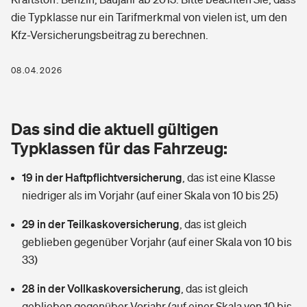
Berufshaftpflichtversicherung
die Typklasse nur ein Tarifmerkmal von vielen ist, um den
Rechts­schutz­ver­si­che­rung
Kfz-Versicherungsbeitrag zu berechnen.
Photovoltaik
Private Krankenversicherung
Zur Übersicht
Fahrradversicherung
Wärmepumpen versichern
08.04.2026
Zahnzusatzversicherung
Unfallversicherung
Tools
Glasversicherung
Dread-Disease-Versicherung
Das sind die aktuell gültigen
Kinderunfall­ver­si­che­rung
Rentenrechner: Wie viel Geld bekomme ich im Alter?
Vermieterrrechtsschutz
Typklassen für das Fahrzeug:
Tierkrankenversicherung
Kinderinvalidität
19 in der Haftpflichtversicherung
,
das ist eine Klasse
Wer versichert was: Jetzt Versicherer finden
Mietkautionsversicherung
Zur Übersicht
niedriger als im Vorjahr (auf einer Skala von 10 bis 25)
Reiseversicherung
Sie haben Fragen?
Restkreditversicherung
29 in der Teilkaskoversicherung
,
das ist gleich
Tools
Hundehalter-Haftpflicht
geblieben gegenüber Vorjahr (auf einer Skala von 10 bis
Zur Übersicht
33)
Pferdehalter-Haftpflicht
Wer versichert was: Jetzt Versicherer finden
28 in der Vollkaskoversicherung
,
das ist gleich
Tools
Handyversicherung
geblieben gegenüber Vorjahr (auf einer Skala von 10 bis