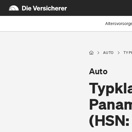
Altersvorsorg
AUTO
TYP
Auto
Typkl
Pana
(HSN: