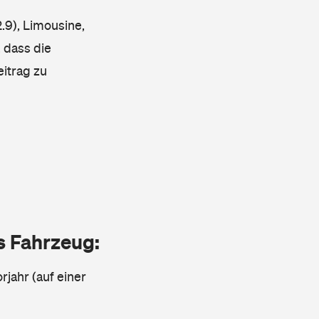
.9), Limousine,
 dass die
eitrag zu
as Fahrzeug:
rjahr (auf einer