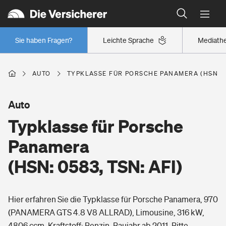
Typklassen: So ist Ihr Auto eingestuft
Wer versichert was: Jetzt Versicherer finden
Regionalklassen: So ist Ihre Region eingestuft
Sie haben Fragen?
Leichte Sprache
Mediath
Wer versichert was: Jetzt Versicherer finden
AUTO
TYPKLASSE FÜR PORSCHE PANAMERA (HSN: 05
Beruf
Auto
Typklasse für Porsche
Berufsunfähigkeitsversicherung
Wohnen
Panamera
Erwerbsunfähigkeitsversicherung
(HSN: 0583, TSN: AFI)
Wohngebäudeversicherung
Freizeit
Grundfähigkeitsversicherung
Hier erfahren Sie die Typklasse für Porsche Panamera, 970
Hausratversicherung
Arbeitsrechtsschutz
(PANAMERA GTS 4.8 V8 ALLRAD), Limousine, 316 kW,
Pri­vate Haft­pflicht­
Gesundheit
4806 ccm, Kraftstoff: Benzin, Baujahr ab 2011. Bitte
Elementarversicherung