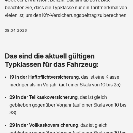
Berufshaftpflichtversicherung
beachten Sie, dass die Typklasse nur ein Tarifmerkmal von
Rechts­schutz­ver­si­che­rung
vielen ist, um den Kfz-Versicherungsbeitrag zu berechnen.
Photovoltaik
Private Krankenversicherung
Zur Übersicht
Fahrradversicherung
Wärmepumpen versichern
08.04.2026
Zahnzusatzversicherung
Unfallversicherung
Tools
Glasversicherung
Dread-Disease-Versicherung
Das sind die aktuell gültigen
Kinderunfall­ver­si­che­rung
Rentenrechner: Wie viel Geld bekomme ich im Alter?
Vermieterrrechtsschutz
Typklassen für das Fahrzeug:
Tierkrankenversicherung
Kinderinvalidität
19 in der Haftpflichtversicherung
,
das ist eine Klasse
Wer versichert was: Jetzt Versicherer finden
Mietkautionsversicherung
Zur Übersicht
niedriger als im Vorjahr (auf einer Skala von 10 bis 25)
Reiseversicherung
Sie haben Fragen?
Restkreditversicherung
29 in der Teilkaskoversicherung
,
das ist gleich
Tools
Hundehalter-Haftpflicht
geblieben gegenüber Vorjahr (auf einer Skala von 10 bis
Zur Übersicht
33)
Pferdehalter-Haftpflicht
Wer versichert was: Jetzt Versicherer finden
29 in der Vollkaskoversicherung
,
das ist gleich
Tools
Handyversicherung
geblieben gegenüber Vorjahr (auf einer Skala von 10 bis