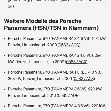
Sie haben Fragen?
34)
Hochwasser-Check: Wie gefährdet ist Ihr Haus?
Private Cyberversicherung
Rentenrechner: Wie viel Geld bekomme ich im Alter?
Weitere Modelle des Porsche
Wer versichert was: Jetzt Versicherer finden
Musikinstrumentenversicherung
Panamera (HSN/TSN in Klammern)
Sie haben Fragen?
Zur Übersicht
Porsche Panamera, 970 (PANAMERA S 4.8 V8), 294 kW,
Benzin, Limousine, ab 2009
(0583 / ACQ)
Tools
Porsche Panamera, 970 (PANAMERA 4S 4.8 V8), 294
kW, Benzin, Limousine, ab 2009
(0583 / ACR)
Kinderunfall-Check: Mehr Sicherheit für deine Kids
Porsche Panamera, 970 (PANAMERA TURBO 4.8 V8),
368 kW, Benzin, Limousine, ab 2009
(0583 / ACS)
Typklassen: So ist Ihr Auto eingestuft
Porsche Panamera, 970 (PANAMERA 3.6 V6), 220 kW,
Benzin, Limousine, ab 2010
(0583 / ADR)
Sie haben Fragen?
Porsche Panamera, 970 (PANAMERA 4 3.6 V6), 220 kW,